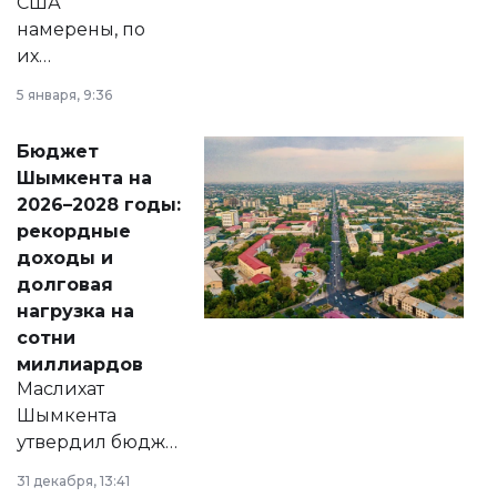
США
намерены, по
их
утверждению,
5 января, 9:36
принести
свободу
Бюджет
народу
Шымкента на
Венесуэлы.
2026–2028 годы:
рекордные
доходы и
долговая
нагрузка на
сотни
миллиардов
Маслихат
Шымкента
утвердил бюджет
города на 2026–
31 декабря, 13:41
2028 годы.