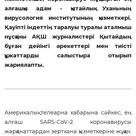
алғашқы адам - қытайлық Уханьның
вирусология институтының қызметкері.
Қауіпті індеттің таралуы туралы аталмыш
нұсқаны АҚШ журналистері Қытайдың
бұған дейінгі әрекеттері мен тиісті
құжаттарды салыстыра отырып
жариялапты.
Америкалық телеарна хабарына сәйкес, ең
алғаш SARS-CoV-2 коронавирусы
жарқанаттардан зертхана қызметкеріне жұққан.