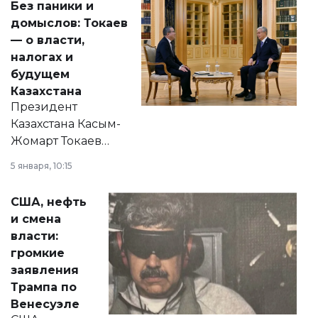
Без паники и
домыслов: Токаев
— о власти,
налогах и
будущем
Казахстана
Президент
Казахстана Касым-
Жомарт Токаев
прокомментировал
5 января, 10:15
сразу несколько
актуальных тем —
США, нефть
от слухов о
и смена
политических
власти:
реформах до
громкие
вопросов армии,
заявления
экономики и
Трампа по
личного здоровья.
Венесуэле