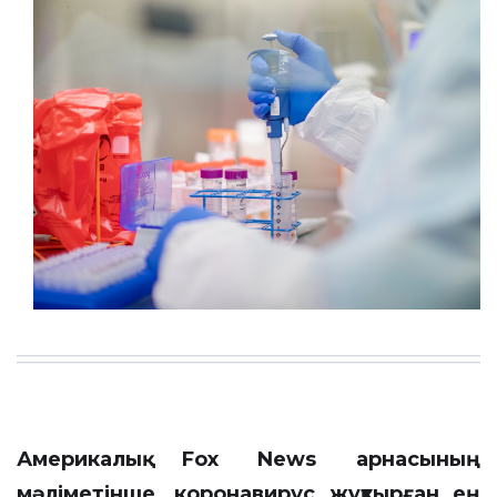
Америкалық Fox News арнасының
мәліметінше, коронавирус жұқтырған ең