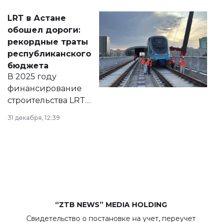
Соответствующий
LRT в Астане
документ
обошел дороги:
появился в базе
рекордные траты
нормативных
республиканского
правовых актов и
бюджета
на сайте маслихат
В 2025 году
города.
финансирование
строительства LRT
в Астане из
31 декабря, 12:39
республиканского
бюджета достигло
рекордных
объемов.
“ZTB NEWS” MEDIA HOLDING
Свидетельство о постановке на учет, переучет