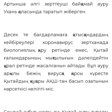
Артынша әлгі зерттеуші байқамай ауру
Ухань қаласында таратып жіберген.
Десек те бағдарламаға қатысқандардың
кейбіреулері коронавирус зертханада
биологиялық қару ретінде емес, Қытай
ғалымдарының мықтылығын дәлелдейтін
құрал ретінде жасалғанын айтады. Бұл ауру
арқылы Бежің вирусқа қарсы күресте
Қытайдың қауқары АҚШ-тан басып озатынын
көрсеткісі келіпті-міс.