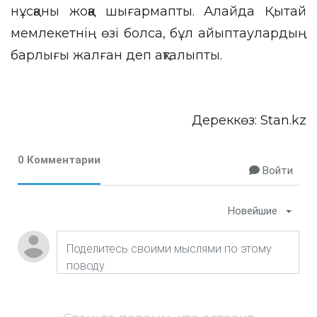
нұсқаны жоққа шығармапты. Алайда Қытай
мемлекетнің өзі болса, бұл айыптаулардың
барлығы жалған деп ақталыпты.
Дереккөз:
Stan.kz
0 Комментарии
Войти
Новейшие