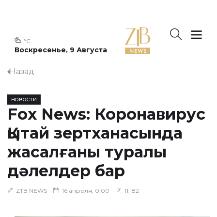
°C
Воскресенье, 9 Августа
Назад
НОВОСТИ
Fox News: Коронавирус
Қытай зертханасында
жасалғаны туралы
дәлелдер бар
ZTB NEWS
16 апреля, 0:00
11,182