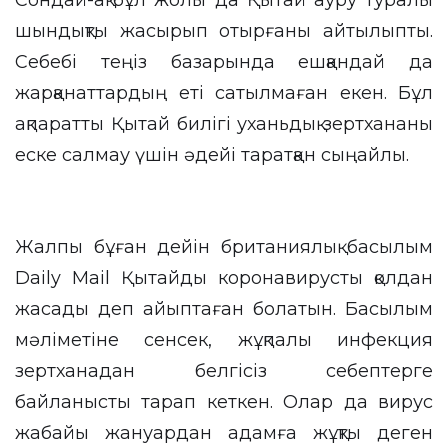
Сондай-ақ бұл жолы да Қытай ауру туралы
шындықты жасырып отырғаны айтылыпты.
Себебі теңіз базарында ешқандай да
жарқанаттардың еті сатылмаған екен. Бұл
ақпаратты Қытай билігі уханьдық зертхананы
еске салмау үшін әдейі таратқан сыңайлы.
Жалпы бұған дейін британиялық басылым
Daily Mail Қытайды коронавирусты қолдан
жасады деп айыптаған болатын. Басылым
мәліметіне сенсек, жұқпалы инфекция
зертханадан белгісіз себептерге
байланысты тарап кеткен. Олар да вирус
жабайы жануардан адамға жұқты деген