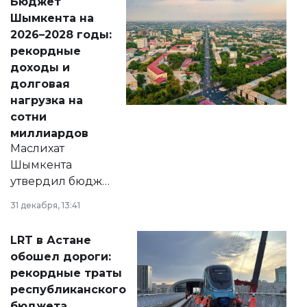
Бюджет
народу
Шымкента на
Венесуэлы.
2026–2028 годы:
рекордные
доходы и
долговая
нагрузка на
сотни
миллиардов
Маслихат
Шымкента
утвердил бюджет
города на 2026–
31 декабря, 13:41
2028 годы.
Соответствующий
LRT в Астане
документ
обошел дороги:
появился в базе
рекордные траты
нормативных
республиканского
правовых актов и
бюджета