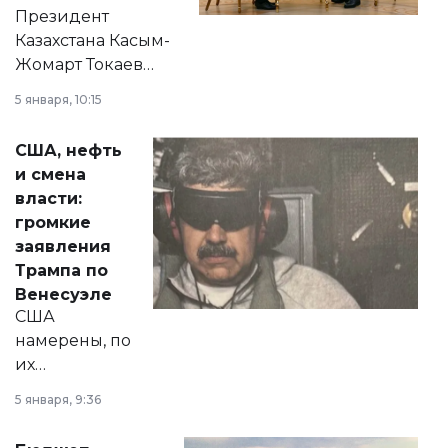
Президент
Казахстана Касым-
Жомарт Токаев
прокомментировал
5 января, 10:15
сразу несколько
актуальных тем —
США, нефть
от слухов о
и смена
политических
власти:
реформах до
громкие
вопросов армии,
заявления
экономики и
Трампа по
личного здоровья.
Венесуэле
США
намерены, по
их
утверждению,
5 января, 9:36
принести
свободу