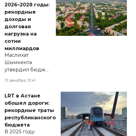
Венесуэлы.
2026–2028 годы:
рекордные
доходы и
долговая
нагрузка на
сотни
миллиардов
Маслихат
Шымкента
утвердил бюджет
города на 2026–
31 декабря, 13:41
2028 годы.
Соответствующий
LRT в Астане
документ
обошел дороги:
появился в базе
рекордные траты
нормативных
республиканского
правовых актов и
бюджета
на сайте маслихат
В 2025 году
города.