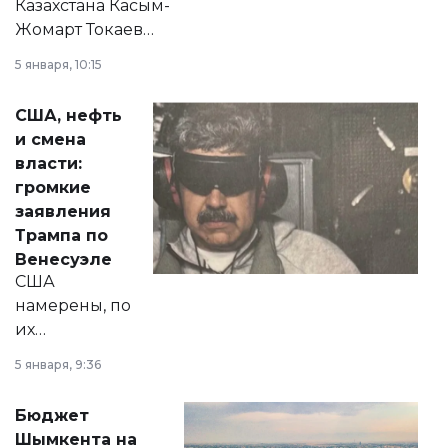
Казахстана Касым-
Жомарт Токаев
прокомментировал
5 января, 10:15
сразу несколько
актуальных тем —
США, нефть
от слухов о
и смена
политических
власти:
реформах до
громкие
вопросов армии,
заявления
экономики и
Трампа по
личного здоровья.
Венесуэле
США
намерены, по
их
утверждению,
5 января, 9:36
принести
свободу
Бюджет
народу
Шымкента на