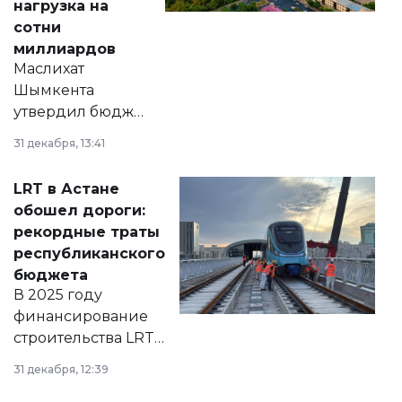
нагрузка на
сотни
миллиардов
Маслихат
Шымкента
утвердил бюджет
города на 2026–
31 декабря, 13:41
2028 годы.
Соответствующий
LRT в Астане
документ
обошел дороги:
появился в базе
рекордные траты
нормативных
республиканского
правовых актов и
бюджета
на сайте маслихат
В 2025 году
города.
финансирование
строительства LRT
в Астане из
31 декабря, 12:39
республиканского