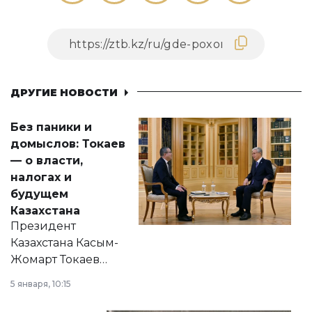
ДРУГИЕ НОВОСТИ
Без паники и
домыслов: Токаев
— о власти,
налогах и
будущем
Казахстана
Президент
Казахстана Касым-
Жомарт Токаев
прокомментировал
5 января, 10:15
сразу несколько
актуальных тем —