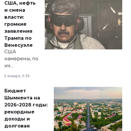
США, нефть
от слухов о
и смена
политических
власти:
реформах до
громкие
вопросов армии,
заявления
экономики и
Трампа по
личного здоровья.
Венесуэле
США
намерены, по
их
утверждению,
5 января, 9:36
принести
свободу
Бюджет
народу
Шымкента на
Венесуэлы.
2026–2028 годы:
рекордные
доходы и
долговая