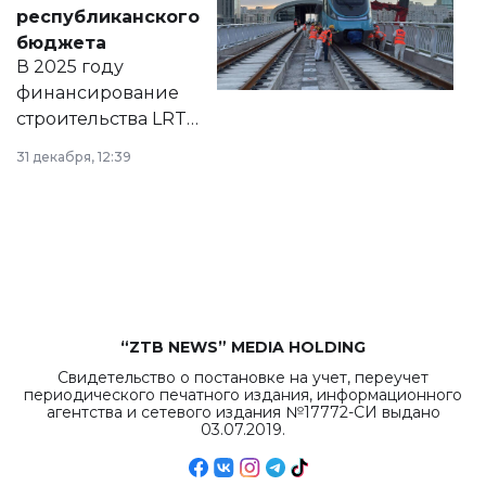
нормативных
республиканского
правовых актов и
бюджета
на сайте маслихат
В 2025 году
города.
финансирование
строительства LRT
в Астане из
31 декабря, 12:39
республиканского
бюджета достигло
рекордных
объемов.
“ZTB NEWS” MEDIA HOLDING
Свидетельство о постановке на учет, переучет
периодического печатного издания, информационного
агентства и сетевого издания №17772-СИ выдано
03.07.2019.