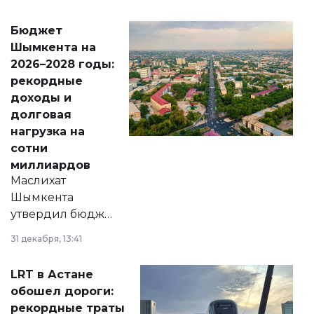
принести
свободу
Бюджет
народу
Шымкента на
Венесуэлы.
2026–2028 годы:
рекордные
доходы и
долговая
нагрузка на
сотни
миллиардов
Маслихат
Шымкента
утвердил бюджет
города на 2026–
31 декабря, 13:41
2028 годы.
Соответствующий
LRT в Астане
документ
обошел дороги:
появился в базе
рекордные траты