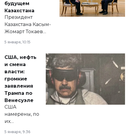
будущем
Казахстана
Президент
Казахстана Касым-
Жомарт Токаев
прокомментировал
5 января, 10:15
сразу несколько
актуальных тем —
США, нефть
от слухов о
и смена
политических
власти:
реформах до
громкие
вопросов армии,
заявления
экономики и
Трампа по
личного здоровья.
Венесуэле
США
намерены, по
их
утверждению,
5 января, 9:36