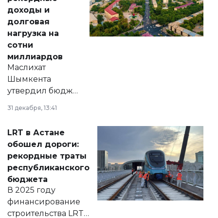
доходы и
долговая
нагрузка на
сотни
миллиардов
Маслихат
Шымкента
утвердил бюджет
города на 2026–
31 декабря, 13:41
2028 годы.
Соответствующий
LRT в Астане
документ
обошел дороги:
появился в базе
рекордные траты
нормативных
республиканского
правовых актов и
бюджета
на сайте маслихат
В 2025 году
города.
финансирование
строительства LRT