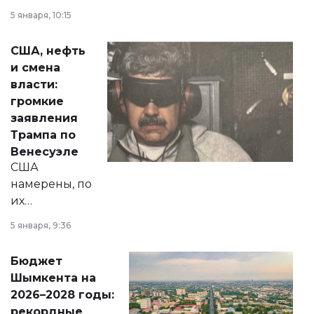
прокомментировал
5 января, 10:15
сразу несколько
актуальных тем —
США, нефть
от слухов о
и смена
политических
власти:
реформах до
громкие
вопросов армии,
заявления
экономики и
Трампа по
личного здоровья.
Венесуэле
США
намерены, по
их
утверждению,
5 января, 9:36
принести
свободу
Бюджет
народу
Шымкента на
Венесуэлы.
2026–2028 годы:
рекордные