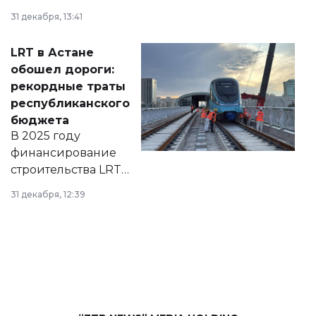
города на 2026–
31 декабря, 13:41
2028 годы.
Соответствующий
LRT в Астане
документ
обошел дороги:
появился в базе
рекордные траты
нормативных
республиканского
правовых актов и
бюджета
на сайте маслихат
В 2025 году
города.
финансирование
строительства LRT
в Астане из
31 декабря, 12:39
республиканского
бюджета достигло
рекордных
объемов.