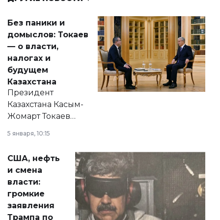
Без паники и
домыслов: Токаев
— о власти,
налогах и
будущем
Казахстана
Президент
Казахстана Касым-
Жомарт Токаев
прокомментировал
5 января, 10:15
сразу несколько
актуальных тем —
США, нефть
от слухов о
и смена
политических
власти:
реформах до
громкие
вопросов армии,
заявления
экономики и
Трампа по