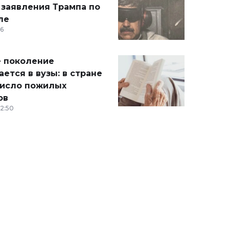
 заявления Трампа по
ле
36
 поколение
ется в вузы: в стране
число пожилых
ов
12:50