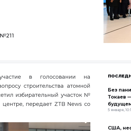
 №211
ПОСЛЕД
участие в голосовании на
опросу строительства атомной
Без пан
осетил избирательный участок №
Токаев —
м центре, передает
ZTB News
со
будущем
5 января, 10:
США, неф