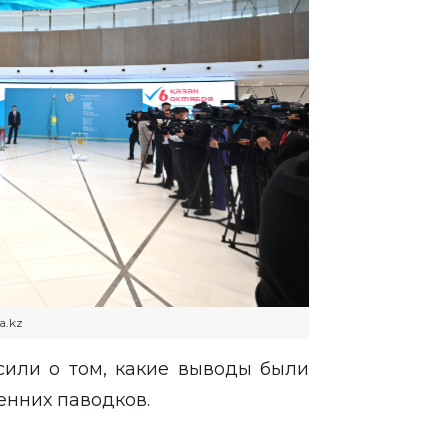
a.kz
сили о том, какие выводы были
енних паводков.