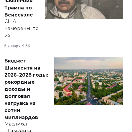
заявления
экономики и
Трампа по
личного здоровья.
Венесуэле
США
намерены, по
их
утверждению,
5 января, 9:36
принести
свободу
Бюджет
народу
Шымкента на
Венесуэлы.
2026–2028 годы:
рекордные
доходы и
долговая
нагрузка на
сотни
миллиардов
Маслихат
Шымкента