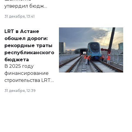
утвердил бюджет
города на 2026–
31 декабря, 13:41
2028 годы.
Соответствующий
LRT в Астане
документ
обошел дороги:
появился в базе
рекордные траты
нормативных
республиканского
правовых актов и
бюджета
на сайте маслихат
В 2025 году
города.
финансирование
строительства LRT
в Астане из
31 декабря, 12:39
республиканского
бюджета достигло
рекордных
объемов.