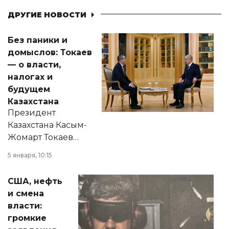
ДРУГИЕ НОВОСТИ
Без паники и
домыслов: Токаев
— о власти,
налогах и
будущем
Казахстана
Президент
Казахстана Касым-
Жомарт Токаев
прокомментировал
5 января, 10:15
сразу несколько
актуальных тем —
США, нефть
от слухов о
и смена
политических
власти:
реформах до
громкие
вопросов армии,