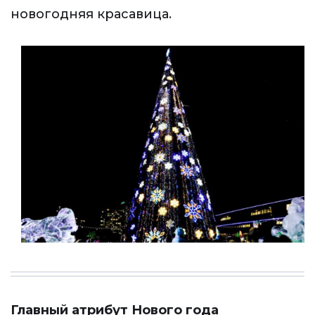
новогодняя красавица.
Главный атрибут Нового года