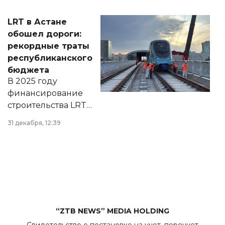
2028 годы.
Соответствующий
LRT в Астане
документ
обошел дороги:
появился в базе
рекордные траты
нормативных
республиканского
правовых актов и
бюджета
на сайте маслихат
В 2025 году
города.
финансирование
строительства LRT
в Астане из
31 декабря, 12:39
республиканского
бюджета достигло
рекордных
объемов.
“ZTB NEWS” MEDIA HOLDING