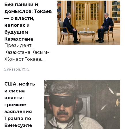
Без паники и
домыслов: Токаев
— о власти,
налогах и
будущем
Казахстана
Президент
Казахстана Касым-
Жомарт Токаев
прокомментировал
5 января, 10:15
сразу несколько
актуальных тем —
США, нефть
от слухов о
и смена
политических
власти:
реформах до
громкие
вопросов армии,
заявления
экономики и
Трампа по
личного здоровья.
Венесуэле