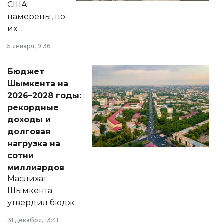
США
намерены, по
их
утверждению,
5 января, 9:36
принести
свободу
Бюджет
народу
Шымкента на
Венесуэлы.
2026–2028 годы:
рекордные
доходы и
долговая
нагрузка на
сотни
миллиардов
Маслихат
Шымкента
утвердил бюджет
города на 2026–
31 декабря, 13:41