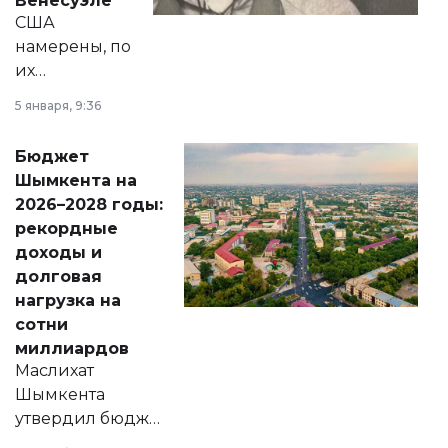
Венесуэле
США
намерены, по
их
утверждению,
5 января, 9:36
принести
свободу
Бюджет
народу
Шымкента на
Венесуэлы.
2026–2028 годы:
рекордные
доходы и
долговая
нагрузка на
сотни
миллиардов
Маслихат
Шымкента
утвердил бюджет
города на 2026–