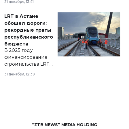
31 декабря, 13:41
2028 годы.
Соответствующий
LRT в Астане
документ
обошел дороги:
появился в базе
рекордные траты
нормативных
республиканского
правовых актов и
бюджета
на сайте маслихат
В 2025 году
города.
финансирование
строительства LRT
в Астане из
31 декабря, 12:39
республиканского
бюджета достигло
рекордных
объемов.
“ZTB NEWS” MEDIA HOLDING