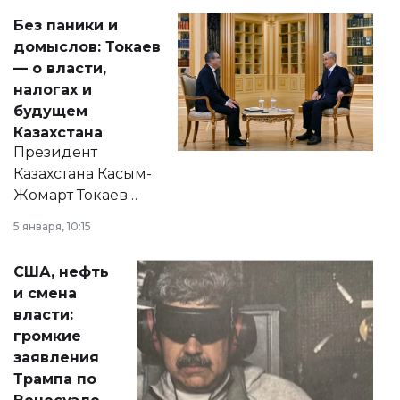
Без паники и
домыслов: Токаев
— о власти,
налогах и
будущем
Казахстана
Президент
Казахстана Касым-
Жомарт Токаев
прокомментировал
5 января, 10:15
сразу несколько
актуальных тем —
США, нефть
от слухов о
и смена
политических
власти:
реформах до
громкие
вопросов армии,
заявления
экономики и
Трампа по
личного здоровья.