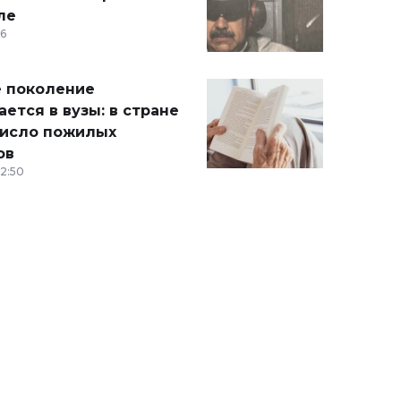
ле
36
 поколение
ется в вузы: в стране
число пожилых
ов
12:50