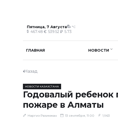
Пятница, 7 Августа
°C
467.48
539.52
5.73
ГЛАВНАЯ
НОВОСТИ
Назад
НОВОСТИ КАЗАХСТАНА
Годовалый ребенок 
пожаре в Алматы
Наргиз Рахимжан
13 сентября, 11:00
1,963