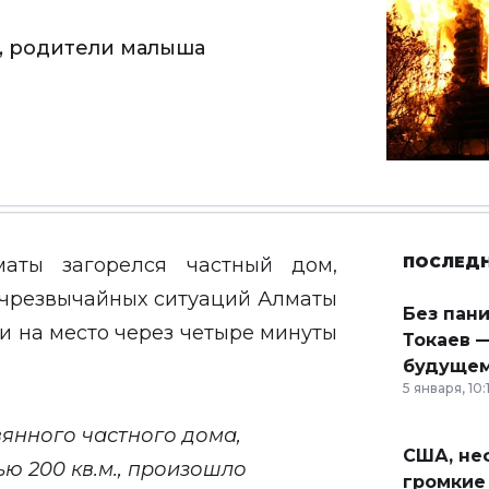
, родители малыша
ПОСЛЕД
аты загорелся частный дом,
 чрезвычайных ситуаций Алматы
Без пан
и на место через четыре минуты
Токаев —
будущем
5 января, 10:
янного частного дома,
США, неф
ю 200 кв.м., произошло
громкие