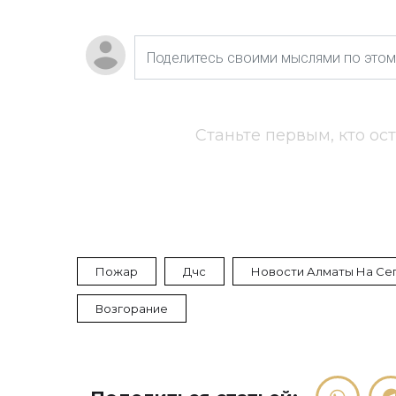
Станьте первым, кто ос
Пожар
Дчс
Новости Алматы На Се
Возгорание