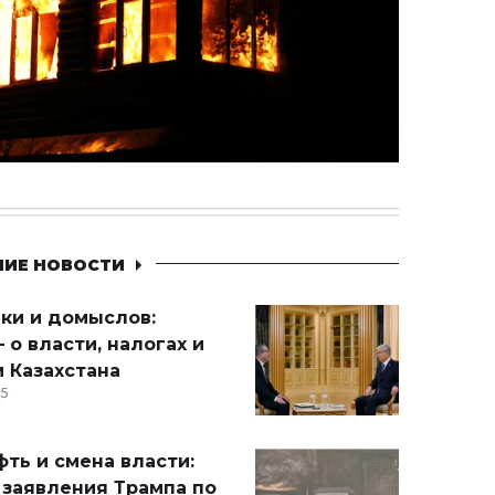
НИЕ НОВОСТИ
ики и домыслов:
 о власти, налогах и
 Казахстана
15
ть и смена власти:
 заявления Трампа по