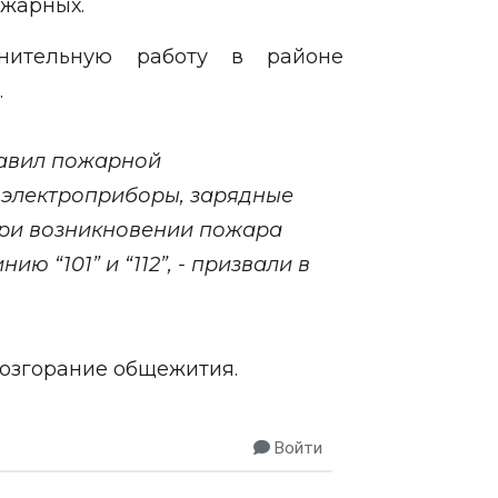
ожарных.
снительную работу в районе
.
авил пожарной
и электроприборы, зарядные
 При возникновении пожара
ю “101” и “112”, - призвали в
озгорание общежития.
Войти