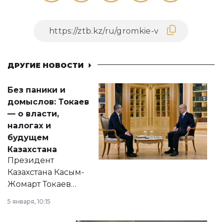
ДРУГИЕ НОВОСТИ
Без паники и
домыслов: Токаев
— о власти,
налогах и
будущем
Казахстана
Президент
Казахстана Касым-
Жомарт Токаев
прокомментировал
5 января, 10:15
сразу несколько
актуальных тем —