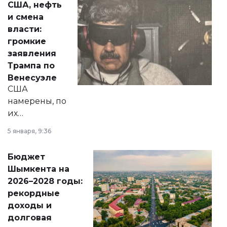
США, нефть
от слухов о
и смена
политических
власти:
реформах до
громкие
вопросов армии,
заявления
экономики и
Трампа по
личного здоровья.
Венесуэле
США
намерены, по
их
утверждению,
5 января, 9:36
принести
свободу
Бюджет
народу
Шымкента на
Венесуэлы.
2026–2028 годы:
рекордные
доходы и
долговая