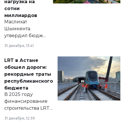
нагрузка на
сотни
миллиардов
Маслихат
Шымкента
утвердил бюджет
города на 2026–
31 декабря, 13:41
2028 годы.
Соответствующий
LRT в Астане
документ
обошел дороги:
появился в базе
рекордные траты
нормативных
республиканского
правовых актов и
бюджета
на сайте маслихат
В 2025 году
города.
финансирование
строительства LRT
в Астане из
31 декабря, 12:39
республиканского
бюджета достигло