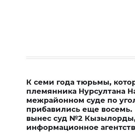
К семи года тюрьмы, кото
племянника Нурсултана Н
межрайонном суде по уго
прибавились еще восемь. 
вынес суд №2 Кызылорды,
информационное агентст