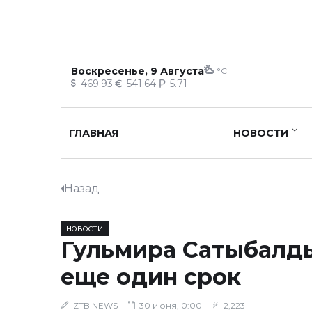
Воскресенье, 9 Августа
°C
469.93
541.64
5.71
ГЛАВНАЯ
НОВОСТИ
Назад
НОВОСТИ
Гульмира Сатыбалд
еще один срок
ZTB NEWS
30 июня, 0:00
2,223