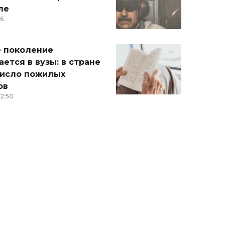
ле
36
 поколение
ется в вузы: в стране
число пожилых
ов
12:50