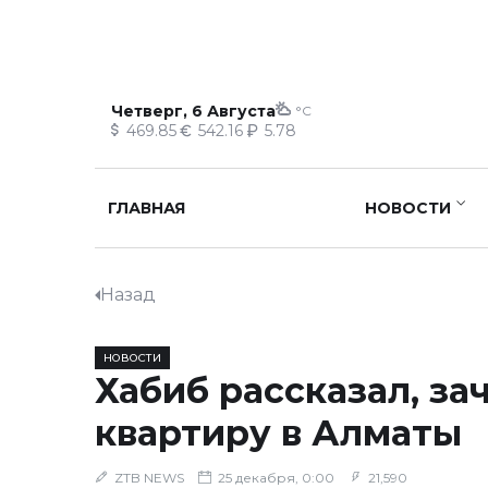
Четверг, 6 Августа
°C
469.85
542.16
5.78
ГЛАВНАЯ
НОВОСТИ
Назад
НОВОСТИ
Хабиб рассказал, за
квартиру в Алматы
ZTB NEWS
25 декабря, 0:00
21,590