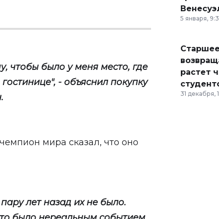
Венесуэ
5 января, 9:
Старшее
возвраща
у, чтобы было у меня место, где
растет 
в гостинице", - объяснил покупку
студент
31 декабря, 
.
 чемпион мира сказал, что оно
 пару лет назад их не было.
это было нереальным событием,