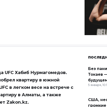
ПОСЛЕД
Без пан
да UFC Хабиб Нурмагомедов.
Токаев —
иобрел квартиру в южной
будущем
5 января, 10:
FC в легком весе на встрече с
вартиру в Алматы, а также
США, неф
ает
Zakon.kz
.
громкие