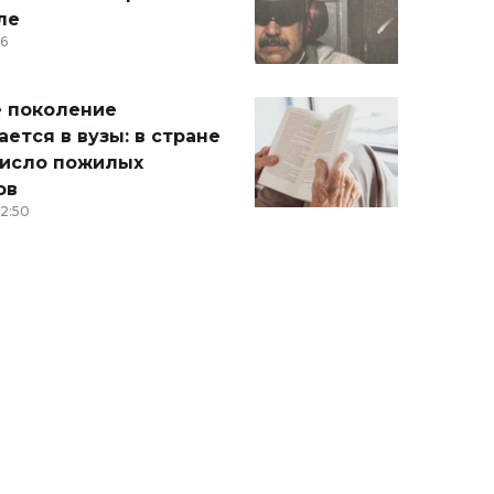
ле
36
 поколение
ется в вузы: в стране
число пожилых
ов
12:50