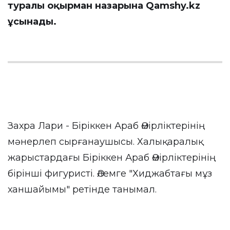
туралы оқырман назарына
Qamshy.kz
ұсынады.
Захра Лари - Біріккен Араб Әмірліктерінің
мәнерлеп сырғанаушысы. Халықаралық
жарыстардағы Біріккен Араб Әмірліктерінің
бірінші фигуристі. Әлемге "Хиджабтағы мұз
ханшайымы" ретінде танымал.