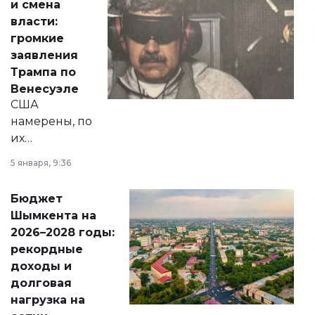
и смена
политических
власти:
реформах до
громкие
вопросов армии,
заявления
экономики и
Трампа по
личного здоровья.
Венесуэле
США
намерены, по
их
утверждению,
5 января, 9:36
принести
свободу
Бюджет
народу
Шымкента на
Венесуэлы.
2026–2028 годы:
рекордные
доходы и
долговая
нагрузка на