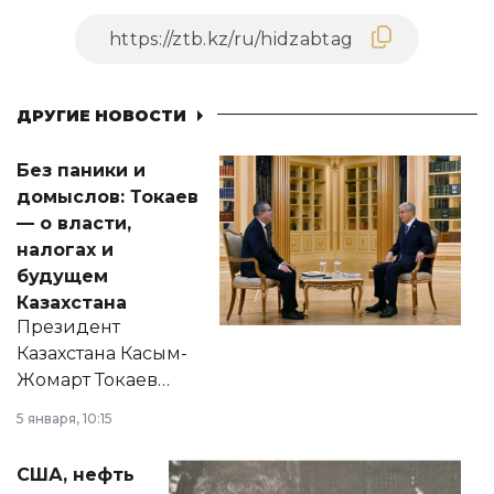
ДРУГИЕ НОВОСТИ
Без паники и
домыслов: Токаев
— о власти,
налогах и
будущем
Казахстана
Президент
Казахстана Касым-
Жомарт Токаев
прокомментировал
5 января, 10:15
сразу несколько
актуальных тем —
США, нефть
от слухов о