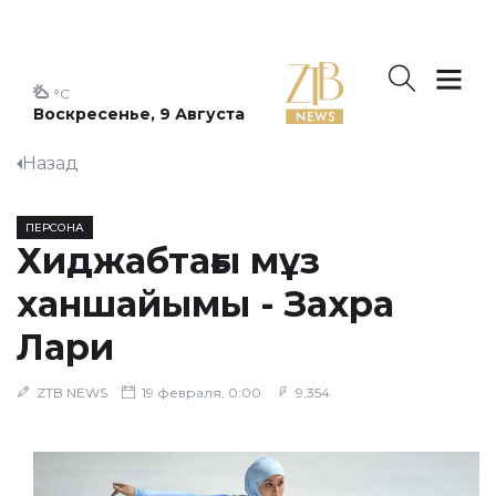
°C
Воскресенье, 9 Августа
Назад
ПЕРСОНА
Хиджабтағы мұз
ханшайымы - Захра
Лари
ZTB NEWS
19 февраля, 0:00
9,354