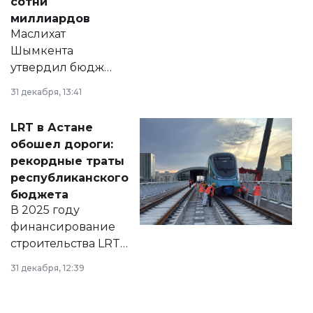
сотни
миллиардов
Маслихат
Шымкента
утвердил бюджет
города на 2026–
31 декабря, 13:41
2028 годы.
Соответствующий
LRT в Астане
документ
обошел дороги:
появился в базе
рекордные траты
нормативных
республиканского
правовых актов и
бюджета
на сайте маслихат
В 2025 году
города.
финансирование
строительства LRT
в Астане из
31 декабря, 12:39
республиканского
бюджета достигло
рекордных