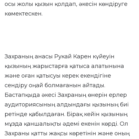
осы жолы қызын қолдап, әкесін көндіруге
көмектескен.
Захраның анасы Рукай Карен күйеуін
қызының жарыстарға қатыса алатынына
және оған қатысуы керек екендігіне
сендіру оңай болмағанын айтады.
Бастапқыда әкесі Захраның өнерін ерлер
аудиториясының алдындағы қызының биі
ретінде қабылдаған. Бірақ кейін қызының
мұзда қаншалықты әдемі екенін көрді. Ол
Захраны қатты жақсы көретінін және оның