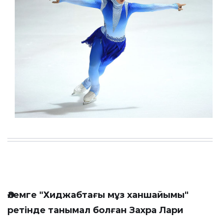
Әлемге "Хиджабтағы мұз ханшайымы"
ретінде танымал болған Захра Лари