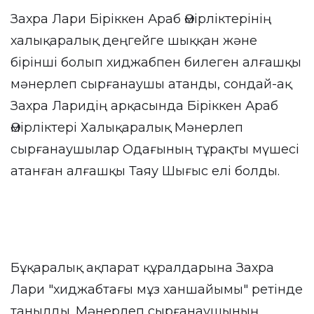
Захра Лари Біріккен Араб Әмірліктерінің
халықаралық деңгейге шыққан және
бірінші болып хиджабпен билеген алғашқы
мәнерлеп сырғанаушы атанды, сондай-ақ
Захра Ларидің арқасында Біріккен Араб
Әмірліктері Халықаралық Мәнерлеп
сырғанаушылар Одағының тұрақты мүшесі
атанған алғашқы Таяу Шығыс елі болды.
Бұқаралық ақпарат құралдарына Захра
Лари "хиджабтағы мұз ханшайымы" ретінде
танылды. Мәнерлеп сырғанаушының