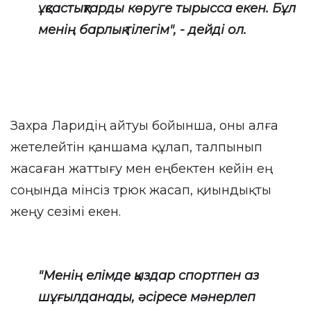
ұқсастықтарды көруге тырысса екен. Бұл
менің барлық тілегім", - дейді ол.
Захра Ларидің айтуы бойынша, оны алға
жетелейтін қаншама құлап, талпынып
жасаған жаттығу мен еңбектен кейін ең
соңында мінсіз трюк жасап, қиындықты
жеңу сезімі екен.
"Менің елімде қыздар спортпен аз
шұғылданады, әсіресе мәнерлеп