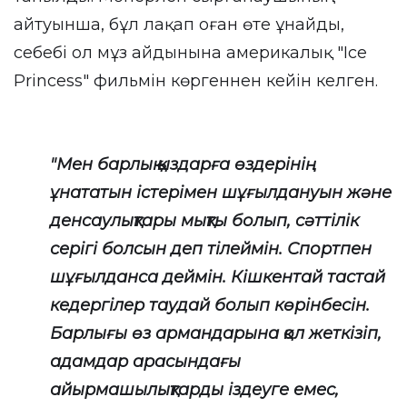
айтуынша, бұл лақап оған өте ұнайды,
себебі ол мұз айдынына америкалық "Ice
Princess" фильмін көргеннен кейін келген.
"Мен барлық қыздарға өздерінің
ұнататын істерімен шұғылдануын және
денсаулықтары мықты болып, сәттілік
серігі болсын деп тілеймін. Спортпен
шұғылданса деймін. Кішкентай тастай
кедергілер таудай болып көрінбесін.
Барлығы өз армандарына қол жеткізіп,
адамдар арасындағы
айырмашылықтарды іздеуге емес,