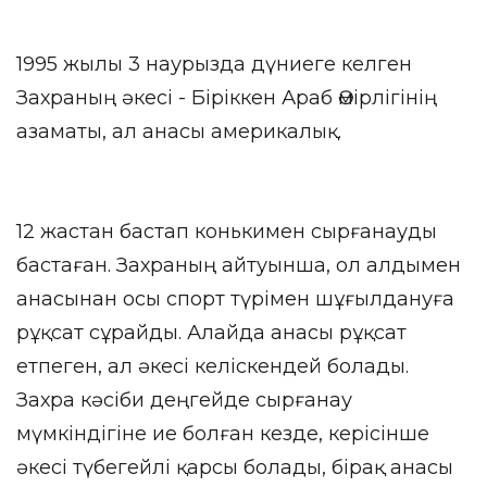
1995 жылы 3 наурызда дүниеге келген
Захраның әкесі - Біріккен Араб Әмірлігінің
азаматы, ал анасы америкалық.
12 жастан бастап конькимен сырғанауды
бастаған. Захраның айтуынша, ол алдымен
анасынан осы спорт түрімен шұғылдануға
рұқсат сұрайды. Алайда анасы рұқсат
етпеген, ал әкесі келіскендей болады.
Захра кәсіби деңгейде сырғанау
мүмкіндігіне ие болған кезде, керісінше
әкесі түбегейлі қарсы болады, бірақ анасы