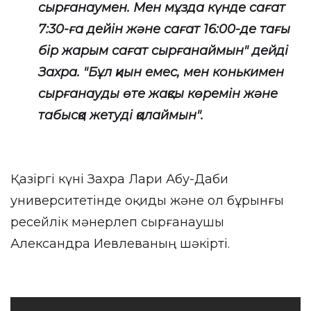
сырғанаумен. Мен мұзда күнде сағат
7:30-ға дейін және сағат 16:00-де тағы
бір жарым сағат сырғанаймын" дейді
Захра. "Бұл қиын емес, мен конькимен
сырғанауды өте жақсы көремін және
табысқа жетуді қалаймын".
Қазіргі күні Захра Лари Абу-Даби
университетінде оқиды және ол бұрынғы
ресейлік мәнерлеп сырғанаушы
Александра Иевлеваның шәкірті.