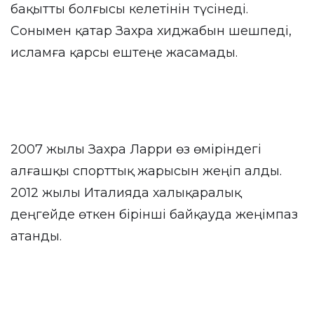
бақытты болғысы келетінін түсінеді.
Сонымен қатар Захра хиджабын шешпеді,
исламға қарсы ештеңе жасамады.
2007 жылы Захра Ларри өз өміріндегі
алғашқы спорттық жарысын жеңіп алды.
2012 жылы Италияда халықаралық
деңгейде өткен бірінші байқауда жеңімпаз
атанды.