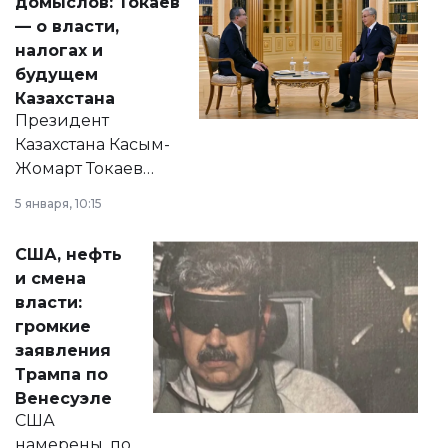
домыслов: Токаев
— о власти,
налогах и
будущем
Казахстана
Президент
Казахстана Касым-
Жомарт Токаев
прокомментировал
5 января, 10:15
сразу несколько
актуальных тем —
США, нефть
от слухов о
и смена
политических
власти:
реформах до
громкие
вопросов армии,
заявления
экономики и
Трампа по
личного здоровья.
Венесуэле
США
намерены, по