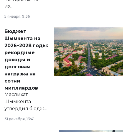
их
утверждению,
5 января, 9:36
принести
свободу
Бюджет
народу
Шымкента на
Венесуэлы.
2026–2028 годы:
рекордные
доходы и
долговая
нагрузка на
сотни
миллиардов
Маслихат
Шымкента
утвердил бюджет
города на 2026–
31 декабря, 13:41
2028 годы.
Соответствующий