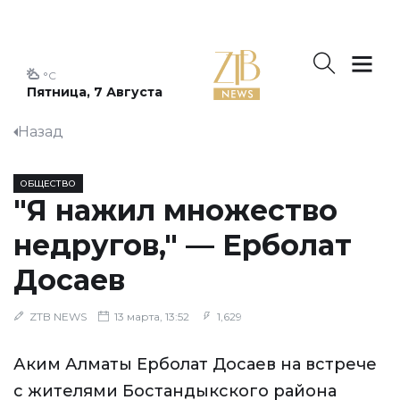
°C
Пятница, 7 Августа
Назад
ОБЩЕСТВО
"Я нажил множество
недругов," — Ерболат
Досаев
ZTB NEWS
13 марта, 13:52
1,629
Аким Алматы Ерболат Досаев на встрече
с жителями Бостандыкского района