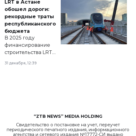
LRT в Астане
документ
обошел дороги:
появился в базе
рекордные траты
нормативных
республиканского
правовых актов и
бюджета
на сайте маслихат
В 2025 году
города.
финансирование
строительства LRT
в Астане из
31 декабря, 12:39
республиканского
бюджета достигло
рекордных
объемов.
“ZTB NEWS” MEDIA HOLDING
Свидетельство о постановке на учет, переучет
периодического печатного издания, информационного
агентства и сетевого издания №17772-СИ выдано