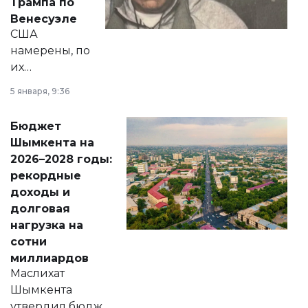
Трампа по
личного здоровья.
Венесуэле
США
намерены, по
их
утверждению,
5 января, 9:36
принести
свободу
Бюджет
народу
Шымкента на
Венесуэлы.
2026–2028 годы:
рекордные
доходы и
долговая
нагрузка на
сотни
миллиардов
Маслихат
Шымкента
утвердил бюджет