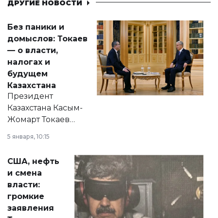
ДРУГИЕ НОВОСТИ
Без паники и
домыслов: Токаев
— о власти,
налогах и
будущем
Казахстана
Президент
Казахстана Касым-
Жомарт Токаев
прокомментировал
5 января, 10:15
сразу несколько
актуальных тем —
США, нефть
от слухов о
и смена
политических
власти:
реформах до
громкие
вопросов армии,
заявления
экономики и