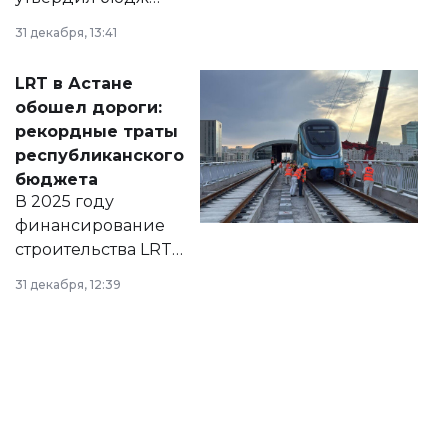
города на 2026–
31 декабря, 13:41
2028 годы.
Соответствующий
LRT в Астане
документ
обошел дороги:
появился в базе
рекордные траты
нормативных
республиканского
правовых актов и
бюджета
на сайте маслихат
В 2025 году
города.
финансирование
строительства LRT
в Астане из
31 декабря, 12:39
республиканского
бюджета достигло
рекордных
объемов.