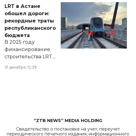
Соответствующий
LRT в Астане
документ
обошел дороги:
появился в базе
рекордные траты
нормативных
республиканского
правовых актов и
бюджета
на сайте маслихат
В 2025 году
города.
финансирование
строительства LRT
в Астане из
31 декабря, 12:39
республиканского
бюджета достигло
рекордных
объемов.
“ZTB NEWS” MEDIA HOLDING
Свидетельство о постановке на учет, переучет
периодического печатного издания, информационного