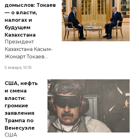
домыслов: Токаев
— о власти,
налогах и
будущем
Казахстана
Президент
Казахстана Касым-
Жомарт Токаев
прокомментировал
5 января, 10:15
сразу несколько
актуальных тем —
США, нефть
от слухов о
и смена
политических
власти:
реформах до
громкие
вопросов армии,
заявления
экономики и
Трампа по
личного здоровья.
Венесуэле
США