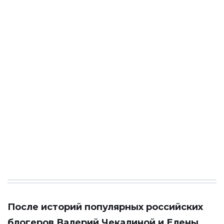
После историй популярных российских
блогеров Валерий Чекалиной и Елены