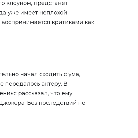
го клоуном, предстанет
зда уже имеет неплохой
н воспринимается критиками как
льно начал сходить с ума,
не передалось актёру. В
никс рассказал, что ему
Джокера. Без последствий не