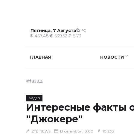
Пятница, 7 Августа
°C
467.48
539.52
5.73
ГЛАВНАЯ
НОВОСТИ
Назад
ВИДЕО
Интересные факты 
"Джокере"
ZTB NEWS
13 сентября, 0:00
10,238