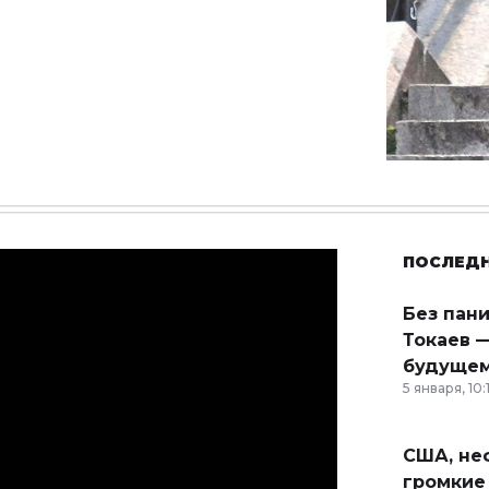
ПОСЛЕД
Без пан
Токаев —
будущем
5 января, 10:
США, неф
громкие