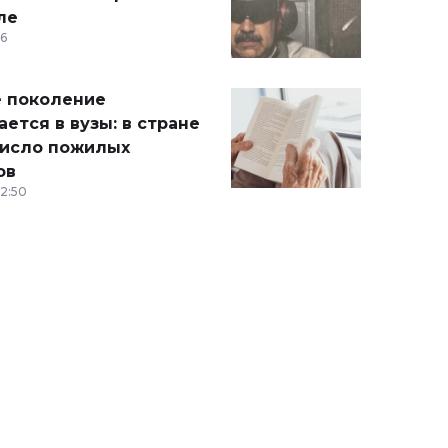
ле
36
 поколение
ется в вузы: в стране
число пожилых
ов
12:50