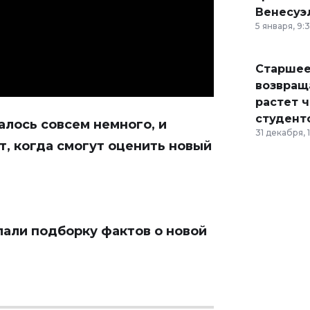
Венесуэ
5 января, 9:
Старшее
возвраща
растет 
студент
алось совсем немного, и
31 декабря, 
, когда смогут оценить новый
лали подборку фактов о новой