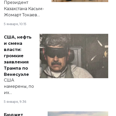
Президент
Казахстана Касым-
Жомарт Токаев
прокомментировал
5 января, 10:15
сразу несколько
актуальных тем —
США, нефть
от слухов о
и смена
политических
власти:
реформах до
громкие
вопросов армии,
заявления
экономики и
Трампа по
личного здоровья.
Венесуэле
США
намерены, по
их
утверждению,
5 января, 9:36
принести
свободу
Бюджет