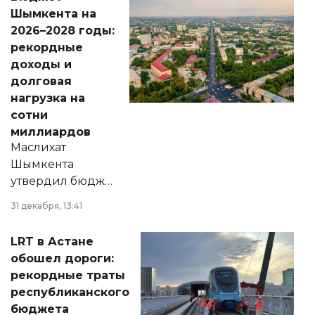
народу
Шымкента на
Венесуэлы.
2026–2028 годы:
рекордные
доходы и
долговая
нагрузка на
сотни
миллиардов
Маслихат
Шымкента
утвердил бюджет
города на 2026–
31 декабря, 13:41
2028 годы.
Соответствующий
LRT в Астане
документ
обошел дороги:
появился в базе
рекордные траты
нормативных
республиканского
правовых актов и
бюджета