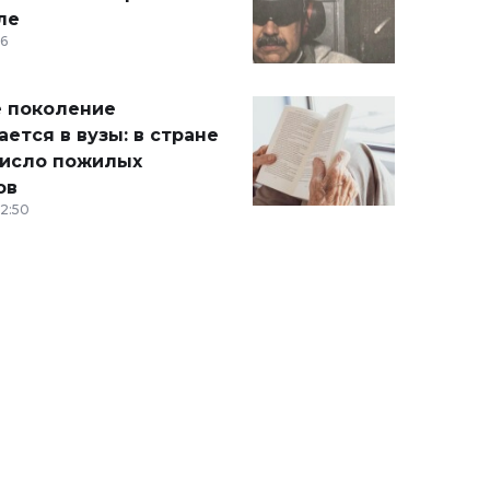
ле
36
 поколение
ется в вузы: в стране
число пожилых
ов
12:50