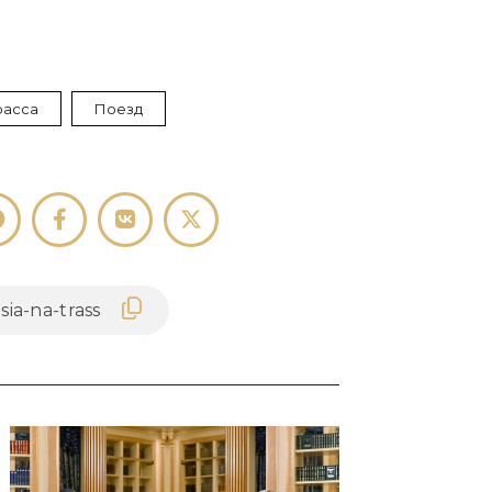
расса
Поезд