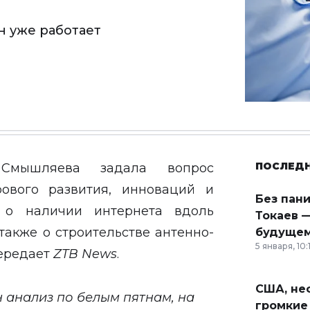
н уже работает
ПОСЛЕД
 Смышляева задала вопрос
ового развития, инноваций и
Без пан
 о наличии интернета вдоль
Токаев —
также о строительстве антенно-
будущем
5 января, 10:
передает
ZTB News
.
США, неф
 анализ по белым пятнам, на
громкие