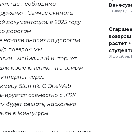
чки, где необходимо
Венесуэ
5 января, 9:
оружения. Сейчас акиматы
й документации, в 2025 году
Старшее
 по дорогам
возвраща
е начали анализ по дорогам
растет 
ж/д поездах: мы
студент
31 декабря, 
гии - мобильный интернет,
шли к заключению, что самым
 интернет через
имеру Starlink. С OneWeb
анируется совместно с КТЖ
ам будет решать, насколько
снили в Минцифры.