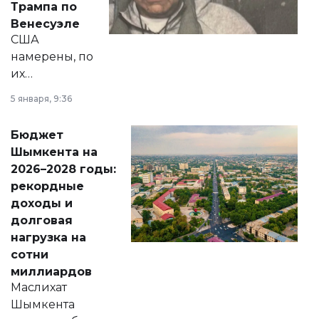
Трампа по
личного здоровья.
Венесуэле
США
намерены, по
их
утверждению,
5 января, 9:36
принести
свободу
Бюджет
народу
Шымкента на
Венесуэлы.
2026–2028 годы:
рекордные
доходы и
долговая
нагрузка на
сотни
миллиардов
Маслихат
Шымкента