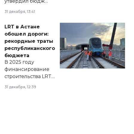
утвердил бюджет
города на 2026–
31 декабря, 13:41
2028 годы.
Соответствующий
LRT в Астане
документ
обошел дороги:
появился в базе
рекордные траты
нормативных
республиканского
правовых актов и
бюджета
на сайте маслихат
В 2025 году
города.
финансирование
строительства LRT
в Астане из
31 декабря, 12:39
республиканского
бюджета достигло
рекордных
объемов.