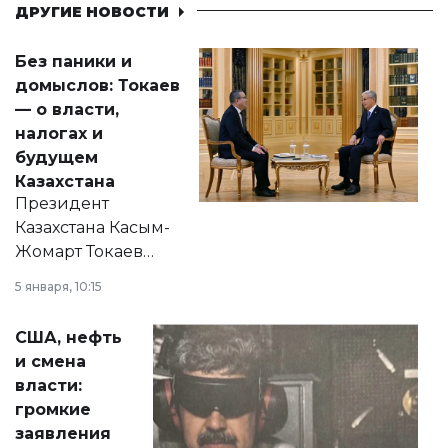
ДРУГИЕ НОВОСТИ
Без паники и
домыслов: Токаев
— о власти,
налогах и
будущем
Казахстана
Президент
Казахстана Касым-
Жомарт Токаев
прокомментировал
5 января, 10:15
сразу несколько
актуальных тем —
США, нефть
от слухов о
и смена
политических
власти:
реформах до
громкие
вопросов армии,
заявления
экономики и