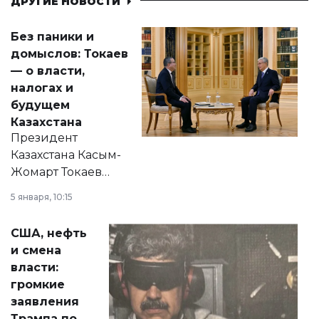
ДРУГИЕ НОВОСТИ
Без паники и
домыслов: Токаев
— о власти,
налогах и
будущем
Казахстана
Президент
Казахстана Касым-
Жомарт Токаев
прокомментировал
5 января, 10:15
сразу несколько
актуальных тем —
США, нефть
от слухов о
и смена
политических
власти:
реформах до
громкие
вопросов армии,
заявления
экономики и
Трампа по