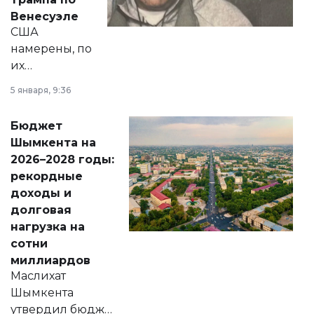
личного здоровья.
Венесуэле
США
намерены, по
их
утверждению,
5 января, 9:36
принести
свободу
Бюджет
народу
Шымкента на
Венесуэлы.
2026–2028 годы:
рекордные
доходы и
долговая
нагрузка на
сотни
миллиардов
Маслихат
Шымкента
утвердил бюджет