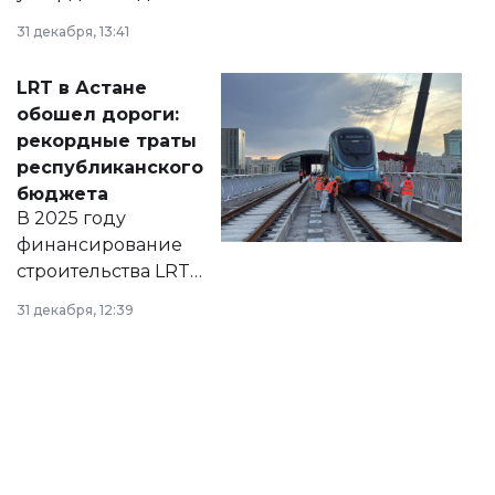
города на 2026–
31 декабря, 13:41
2028 годы.
Соответствующий
LRT в Астане
документ
обошел дороги:
появился в базе
рекордные траты
нормативных
республиканского
правовых актов и
бюджета
на сайте маслихат
В 2025 году
города.
финансирование
строительства LRT
в Астане из
31 декабря, 12:39
республиканского
бюджета достигло
рекордных
объемов.