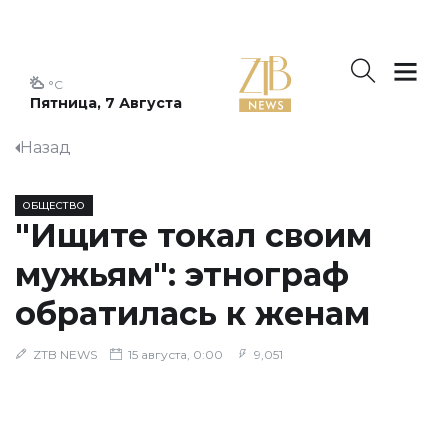
°C
Пятница, 7 Августа
Назад
ОБЩЕСТВО
"Ищите токал своим
мужьям": этнограф
обратилась к женам
ZTB NEWS
15 августа, 0:00
9,051