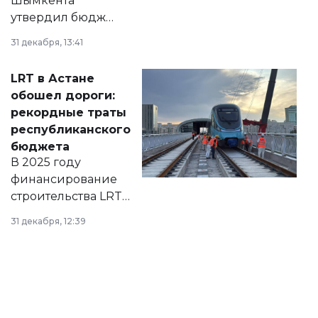
Шымкента
утвердил бюджет
города на 2026–
31 декабря, 13:41
2028 годы.
Соответствующий
LRT в Астане
документ
обошел дороги:
появился в базе
рекордные траты
нормативных
республиканского
правовых актов и
бюджета
на сайте маслихат
В 2025 году
города.
финансирование
строительства LRT
в Астане из
31 декабря, 12:39
республиканского
бюджета достигло
рекордных
объемов.