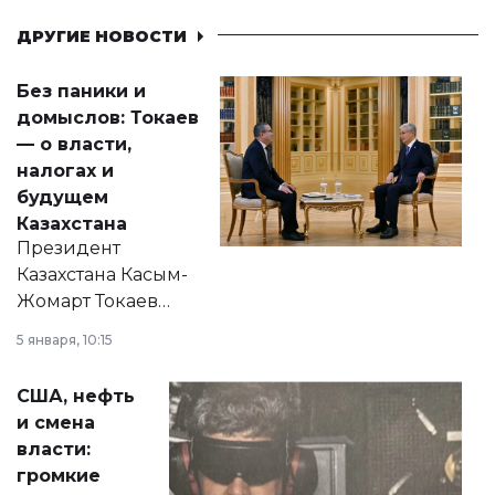
ДРУГИЕ НОВОСТИ
Без паники и
домыслов: Токаев
— о власти,
налогах и
будущем
Казахстана
Президент
Казахстана Касым-
Жомарт Токаев
прокомментировал
5 января, 10:15
сразу несколько
актуальных тем —
США, нефть
от слухов о
и смена
политических
власти:
реформах до
громкие
вопросов армии,