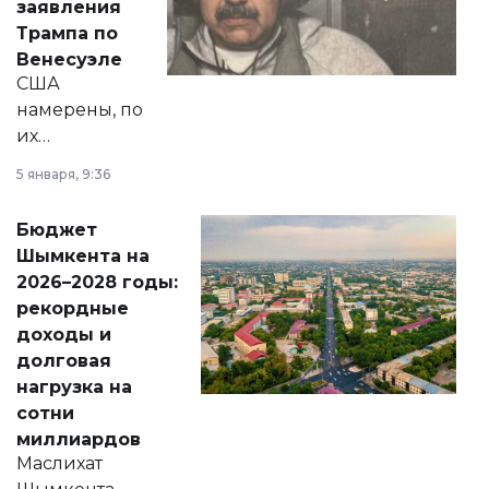
заявления
экономики и
Трампа по
личного здоровья.
Венесуэле
США
намерены, по
их
утверждению,
5 января, 9:36
принести
свободу
Бюджет
народу
Шымкента на
Венесуэлы.
2026–2028 годы:
рекордные
доходы и
долговая
нагрузка на
сотни
миллиардов
Маслихат