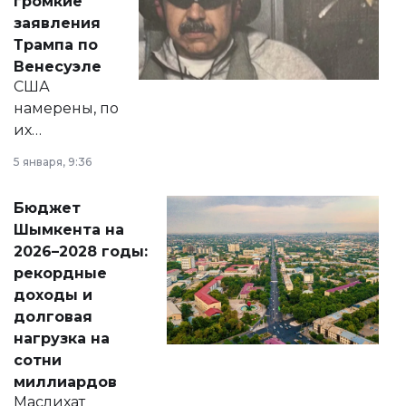
громкие
вопросов армии,
заявления
экономики и
Трампа по
личного здоровья.
Венесуэле
США
намерены, по
их
утверждению,
5 января, 9:36
принести
свободу
Бюджет
народу
Шымкента на
Венесуэлы.
2026–2028 годы:
рекордные
доходы и
долговая
нагрузка на
сотни
миллиардов
Маслихат