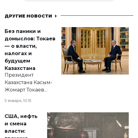
ДРУГИЕ НОВОСТИ
Без паники и
домыслов: Токаев
— о власти,
налогах и
будущем
Казахстана
Президент
Казахстана Касым-
Жомарт Токаев
прокомментировал
5 января, 10:15
сразу несколько
актуальных тем —
США, нефть
от слухов о
и смена
политических
власти:
реформах до