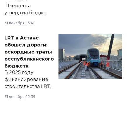
Шымкента
утвердил бюджет
города на 2026–
31 декабря, 13:41
2028 годы.
Соответствующий
LRT в Астане
документ
обошел дороги:
появился в базе
рекордные траты
нормативных
республиканского
правовых актов и
бюджета
на сайте маслихат
В 2025 году
города.
финансирование
строительства LRT
в Астане из
31 декабря, 12:39
республиканского
бюджета достигло
рекордных
объемов.