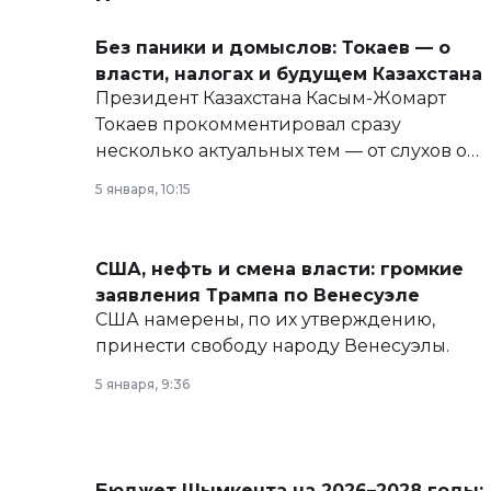
Без паники и домыслов: Токаев — о
власти, налогах и будущем Казахстана
Президент Казахстана Касым-Жомарт
Токаев прокомментировал сразу
несколько актуальных тем — от слухов о
политических реформах до вопросов
5 января, 10:15
армии, экономики и личного здоровья.
США, нефть и смена власти: громкие
заявления Трампа по Венесуэле
США намерены, по их утверждению,
принести свободу народу Венесуэлы.
5 января, 9:36
Бюджет Шымкента на 2026–2028 годы: