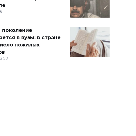
ле
36
 поколение
ется в вузы: в стране
число пожилых
ов
12:50