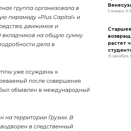
Венесуэ
пная группа организовала в
5 января, 9:
ю пирамиду «Plus Capital» и
редства, движимое и
Старшее
 вкладчиков на общую сумму
возвраща
растет 
одробности дела в
студент
31 декабря, 
руппы уже осуждены к
зреваемый после совершения
м был объявлен в международный
н на территории Грузии. В
водворен в следственный