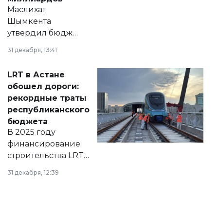
Маслихат
Шымкента
утвердил бюджет
города на 2026–
31 декабря, 13:41
2028 годы.
Соответствующий
LRT в Астане
документ
обошел дороги:
появился в базе
рекордные траты
нормативных
республиканского
правовых актов и
бюджета
на сайте маслихат
В 2025 году
города.
финансирование
строительства LRT
в Астане из
31 декабря, 12:39
республиканского
бюджета достигло
рекордных
объемов.