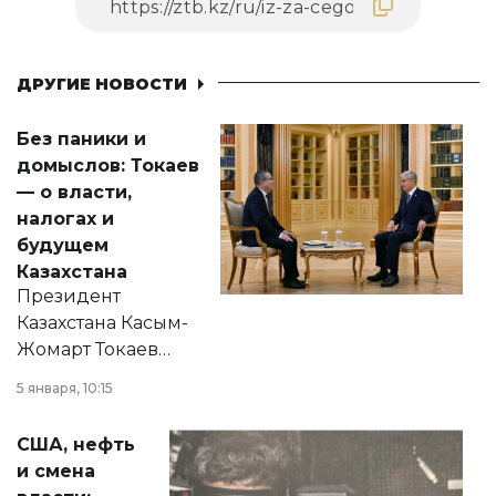
ДРУГИЕ НОВОСТИ
Без паники и
домыслов: Токаев
— о власти,
налогах и
будущем
Казахстана
Президент
Казахстана Касым-
Жомарт Токаев
прокомментировал
5 января, 10:15
сразу несколько
актуальных тем —
США, нефть
от слухов о
и смена
политических