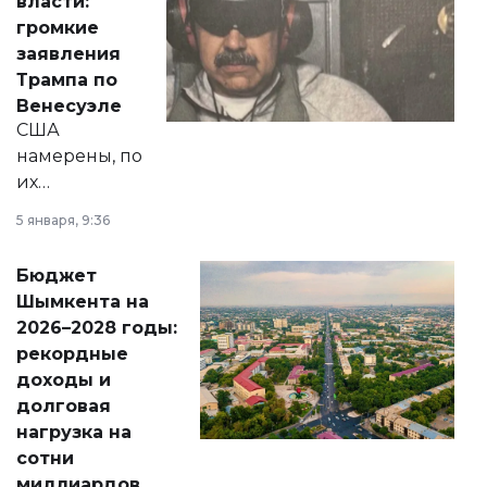
власти:
реформах до
громкие
вопросов армии,
заявления
экономики и
Трампа по
личного здоровья.
Венесуэле
США
намерены, по
их
утверждению,
5 января, 9:36
принести
свободу
Бюджет
народу
Шымкента на
Венесуэлы.
2026–2028 годы:
рекордные
доходы и
долговая
нагрузка на
сотни
миллиардов