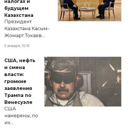
налогах и
будущем
Казахстана
Президент
Казахстана Касым-
Жомарт Токаев
прокомментировал
5 января, 10:15
сразу несколько
актуальных тем —
США, нефть
от слухов о
и смена
политических
власти:
реформах до
громкие
вопросов армии,
заявления
экономики и
Трампа по
личного здоровья.
Венесуэле
США
намерены, по
их
утверждению,