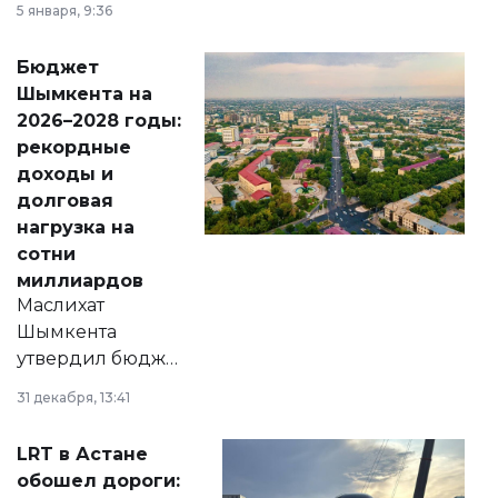
5 января, 9:36
принести
свободу
Бюджет
народу
Шымкента на
Венесуэлы.
2026–2028 годы:
рекордные
доходы и
долговая
нагрузка на
сотни
миллиардов
Маслихат
Шымкента
утвердил бюджет
города на 2026–
31 декабря, 13:41
2028 годы.
Соответствующий
LRT в Астане
документ
обошел дороги:
появился в базе