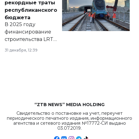
рекордные траты
нормативных
республиканского
правовых актов и
бюджета
на сайте маслихат
В 2025 году
города.
финансирование
строительства LRT
в Астане из
31 декабря, 12:39
республиканского
бюджета достигло
рекордных
объемов.
“ZTB NEWS” MEDIA HOLDING
Свидетельство о постановке на учет, переучет
периодического печатного издания, информационного
агентства и сетевого издания №17772-СИ выдано
03.07.2019.