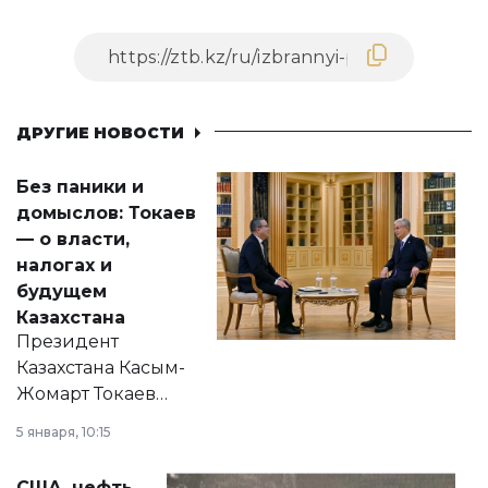
ДРУГИЕ НОВОСТИ
Без паники и
домыслов: Токаев
— о власти,
налогах и
будущем
Казахстана
Президент
Казахстана Касым-
Жомарт Токаев
прокомментировал
5 января, 10:15
сразу несколько
актуальных тем —
США, нефть