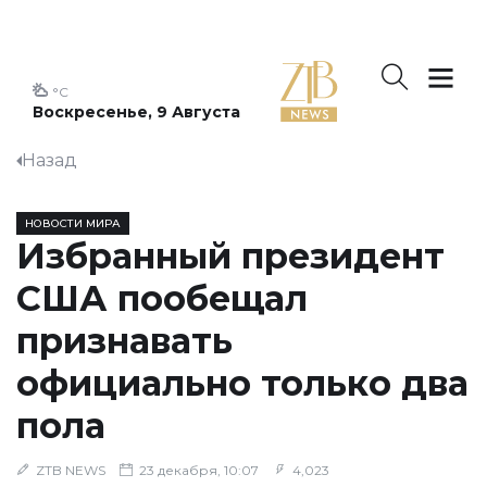
°C
Воскресенье, 9 Августа
Назад
НОВОСТИ МИРА
Избранный президент
США пообещал
признавать
официально только два
пола
ZTB NEWS
23 декабря, 10:07
4,023