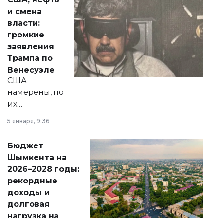
от слухов о
и смена
политических
власти:
реформах до
громкие
вопросов армии,
заявления
экономики и
Трампа по
личного здоровья.
Венесуэле
США
намерены, по
их
утверждению,
5 января, 9:36
принести
свободу
Бюджет
народу
Шымкента на
Венесуэлы.
2026–2028 годы:
рекордные
доходы и
долговая
нагрузка на