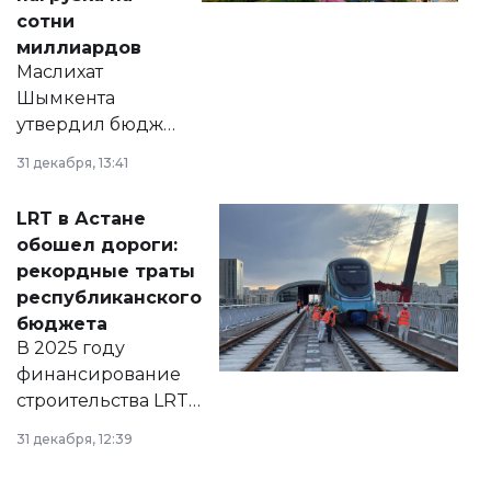
сотни
миллиардов
Маслихат
Шымкента
утвердил бюджет
города на 2026–
31 декабря, 13:41
2028 годы.
Соответствующий
LRT в Астане
документ
обошел дороги:
появился в базе
рекордные траты
нормативных
республиканского
правовых актов и
бюджета
на сайте маслихат
В 2025 году
города.
финансирование
строительства LRT
в Астане из
31 декабря, 12:39
республиканского
бюджета достигло