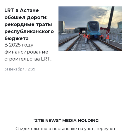
Соответствующий
LRT в Астане
документ
обошел дороги:
появился в базе
рекордные траты
нормативных
республиканского
правовых актов и
бюджета
на сайте маслихат
В 2025 году
города.
финансирование
строительства LRT
в Астане из
31 декабря, 12:39
республиканского
бюджета достигло
рекордных
объемов.
“ZTB NEWS” MEDIA HOLDING
Свидетельство о постановке на учет, переучет