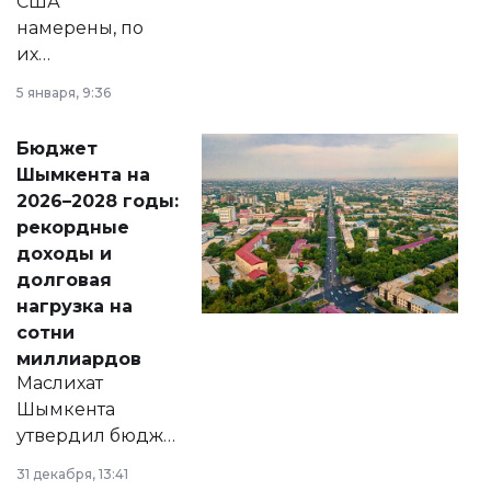
США
намерены, по
их
утверждению,
5 января, 9:36
принести
свободу
Бюджет
народу
Шымкента на
Венесуэлы.
2026–2028 годы:
рекордные
доходы и
долговая
нагрузка на
сотни
миллиардов
Маслихат
Шымкента
утвердил бюджет
города на 2026–
31 декабря, 13:41
2028 годы.