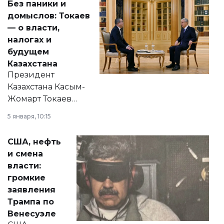
Без паники и
домыслов: Токаев
— о власти,
налогах и
будущем
Казахстана
Президент
Казахстана Касым-
Жомарт Токаев
прокомментировал
5 января, 10:15
сразу несколько
актуальных тем —
США, нефть
от слухов о
и смена
политических
власти:
реформах до
громкие
вопросов армии,
заявления
экономики и
Трампа по
личного здоровья.
Венесуэле