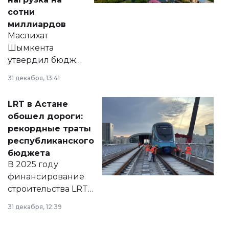
сотни
миллиардов
Маслихат
Шымкента
утвердил бюджет
города на 2026–
31 декабря, 13:41
2028 годы.
Соответствующий
LRT в Астане
документ
обошел дороги:
появился в базе
рекордные траты
нормативных
республиканского
правовых актов и
бюджета
на сайте маслихат
В 2025 году
города.
финансирование
строительства LRT
в Астане из
31 декабря, 12:39
республиканского
бюджета достигло