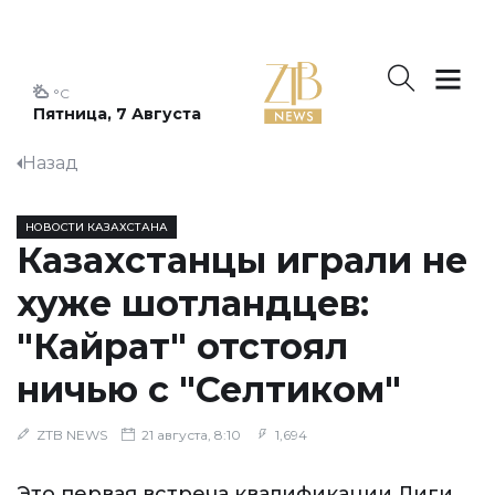
°C
Пятница, 7 Августа
Назад
НОВОСТИ КАЗАХСТАНА
Казахстанцы играли не
хуже шотландцев:
"Кайрат" отстоял
ничью с "Селтиком"
ZTB NEWS
21 августа, 8:10
1,694
Это первая встреча квалификации Лиги