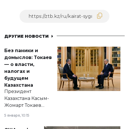
ДРУГИЕ НОВОСТИ
Без паники и
домыслов: Токаев
— о власти,
налогах и
будущем
Казахстана
Президент
Казахстана Касым-
Жомарт Токаев
прокомментировал
5 января, 10:15
сразу несколько
актуальных тем —