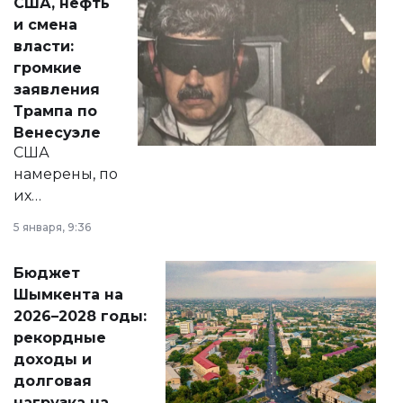
США, нефть
от слухов о
и смена
политических
власти:
реформах до
громкие
вопросов армии,
заявления
экономики и
Трампа по
личного здоровья.
Венесуэле
США
намерены, по
их
утверждению,
5 января, 9:36
принести
свободу
Бюджет
народу
Шымкента на
Венесуэлы.
2026–2028 годы:
рекордные
доходы и
долговая
нагрузка на