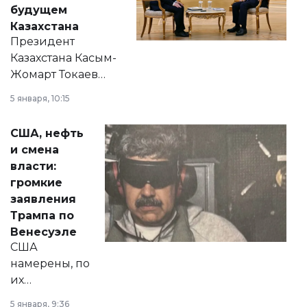
будущем
Казахстана
Президент
Казахстана Касым-
Жомарт Токаев
прокомментировал
5 января, 10:15
сразу несколько
актуальных тем —
США, нефть
от слухов о
и смена
политических
власти:
реформах до
громкие
вопросов армии,
заявления
экономики и
Трампа по
личного здоровья.
Венесуэле
США
намерены, по
их
утверждению,
5 января, 9:36