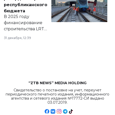
нормативных
республиканского
правовых актов и
бюджета
на сайте маслихат
В 2025 году
города.
финансирование
строительства LRT
в Астане из
31 декабря, 12:39
республиканского
бюджета достигло
рекордных
объемов.
“ZTB NEWS” MEDIA HOLDING
Свидетельство о постановке на учет, переучет
периодического печатного издания, информационного
агентства и сетевого издания №17772-СИ выдано
03.07.2019.