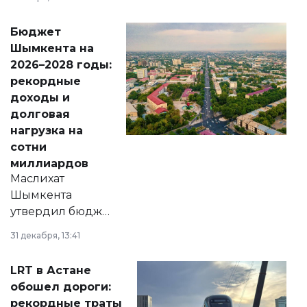
принести
свободу
Бюджет
народу
Шымкента на
Венесуэлы.
2026–2028 годы:
рекордные
доходы и
долговая
нагрузка на
сотни
миллиардов
Маслихат
Шымкента
утвердил бюджет
города на 2026–
31 декабря, 13:41
2028 годы.
Соответствующий
LRT в Астане
документ
обошел дороги:
появился в базе
рекордные траты