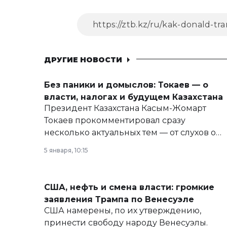
ДРУГИЕ НОВОСТИ
Без паники и домыслов: Токаев — о
власти, налогах и будущем Казахстана
Президент Казахстана Касым-Жомарт
Токаев прокомментировал сразу
несколько актуальных тем — от слухов о
политических реформах до вопросов
5 января, 10:15
армии, экономики и личного здоровья.
США, нефть и смена власти: громкие
заявления Трампа по Венесуэле
США намерены, по их утверждению,
принести свободу народу Венесуэлы.