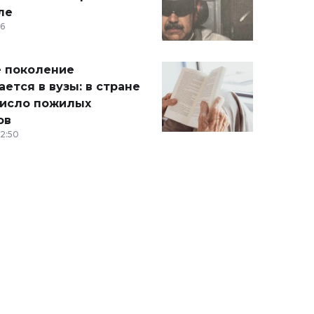
ле
36
 поколение
ется в вузы: в стране
число пожилых
ов
12:50