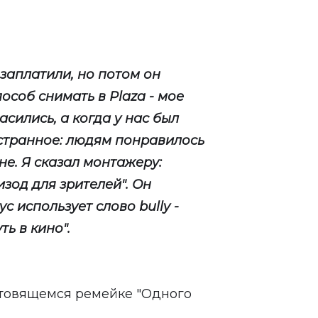
ы заплатили, но потом он
особ снимать в Plaza - мое
асились, а когда у нас был
странное: людям понравилось
е. Я сказал монтажеру:
пизод для зрителей". Он
с использует слово bully -
ть в кино".
отовящемся ремейке "Одного