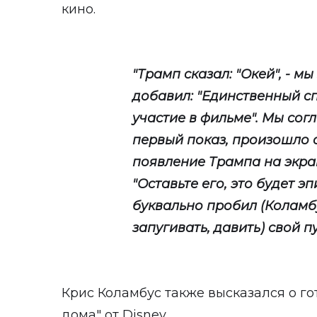
кино.
"Трамп сказал: "Окей", - м
добавил: "Единственный сп
участие в фильме". Мы согл
первый показ, произошло 
появление Трампа на экран
"Оставьте его, это будет э
буквально пробил (Коламбу
запугивать, давить) свой пу
Крис Коламбус также высказался о г
дома" от Disney.