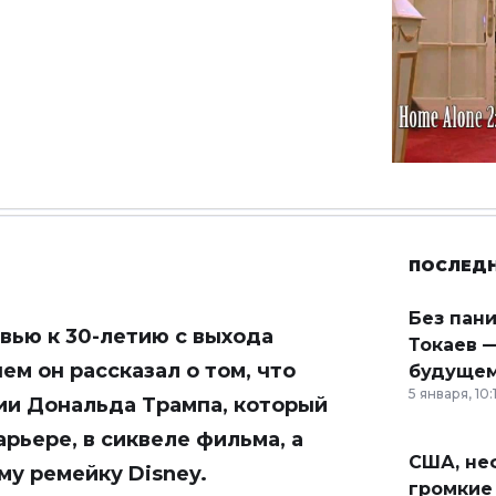
ПОСЛЕД
Без пан
вью к 30-летию с выхода
Токаев —
ем он рассказал о том, что
будущем
5 января, 10:
нии Дональда Трампа, который
рьере, в сиквеле фильма, а
США, неф
му ремейку Disney.
громкие