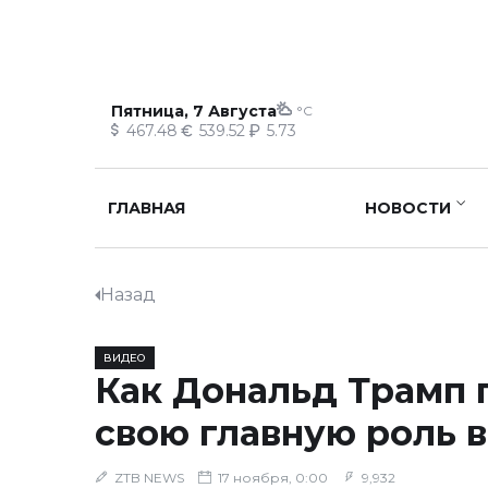
Пятница, 7 Августа
°C
467.48
539.52
5.73
ГЛАВНАЯ
НОВОСТИ
Назад
ВИДЕО
Как Дональд Трамп 
свою главную роль в
ZTB NEWS
17 ноября, 0:00
9,932