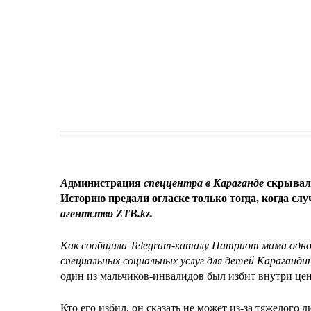
А
дминистрация
спеццентра в Караганде
скрывал
Историю предали огласке только тогда, когда сл
агентство
ZTB
.
kz
.
Как сообщила
Telegram
-каталу Патриот мама одно
специальных социальных услуг для детей Карагандин
один из мальчиков-инвалидов был избит внутри цен
Кто его избил, он сказать не может из-за тяжелого 