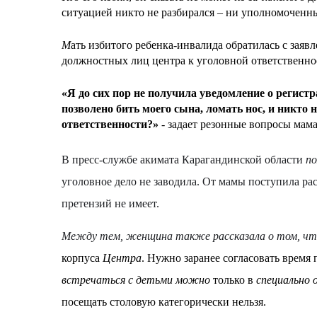
ситуацией никто не разбирался – ни уполномоченн
М
ать избитого ребенка-инвалида обратилась с зая
должностных лиц центра к уголовной ответственно
«Я до сих пор не получила уведомление о регист
позволено бить моего сына, ломать нос, и никто н
ответственности?»
- задает резонные вопросы мама
В пресс-службе акимата Карагандинской области
по
уголовное дело не заводила. От мамы поступила ра
претензий не имеет.
Между тем, женщина также рассказала о том, ч
корпуса
Центра
. Нужно заранее согласовать время
встречаться с детьми можно
только в
специально 
посещать столовую категорически нельзя.