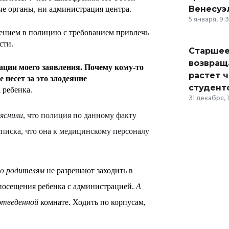
Венесуэ
ые органы, ни администрация центра.
5 января, 9:
влением в полицию с требованием привлечь
сти.
Старшее
возвраща
рации моего заявления. Почему кому-то
растет 
е несет за это злодеяние
студент
 ребенка.
31 декабря, 
яснили
, что полиция по данному факту
списка, что она к медицинскому персоналу
то
родителям
не разрешают заходить в
 посещения ребенка с администрацией.
А
отведенной
комнате. Ходить по корпусам,