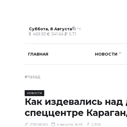
Суббота, 8 Августа
°C
469.93
541.64
5.71
ГЛАВНАЯ
НОВОСТИ
Назад
НОВОСТИ
Как издевались над 
спеццентре Карага
ZTB NEWS
4 августа, 16:49
2,305