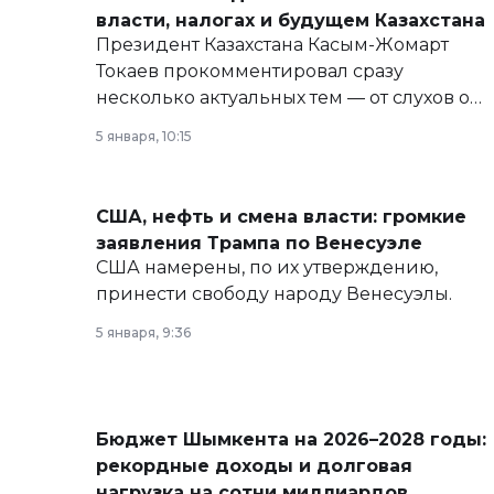
власти, налогах и будущем Казахстана
Президент Казахстана Касым-Жомарт
Токаев прокомментировал сразу
несколько актуальных тем — от слухов о
политических реформах до вопросов
5 января, 10:15
армии, экономики и личного здоровья.
США, нефть и смена власти: громкие
заявления Трампа по Венесуэле
США намерены, по их утверждению,
принести свободу народу Венесуэлы.
5 января, 9:36
Бюджет Шымкента на 2026–2028 годы:
рекордные доходы и долговая
нагрузка на сотни миллиардов