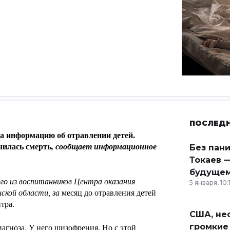
ПОСЛЕД
а информацию об отравлении детей.
училась смерть
, сообщает информационное
Без пан
Токаев —
будущем
го из воспитанников Центра оказания
5 января, 10:
ской области, за
месяц до отравления детей
тра.
США, неф
громкие
диагноза. У него шизофрения. Но с этой