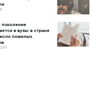
ле
36
 поколение
ется в вузы: в стране
число пожилых
ов
12:50