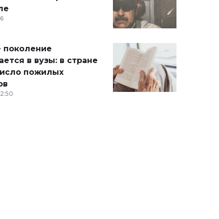
ле
36
 поколение
ется в вузы: в стране
число пожилых
ов
12:50