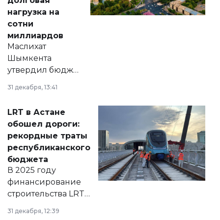
долговая
нагрузка на
сотни
миллиардов
Маслихат
Шымкента
утвердил бюджет
города на 2026–
31 декабря, 13:41
2028 годы.
Соответствующий
LRT в Астане
документ
обошел дороги:
появился в базе
рекордные траты
нормативных
республиканского
правовых актов и
бюджета
на сайте маслихат
В 2025 году
города.
финансирование
строительства LRT
в Астане из
31 декабря, 12:39
республиканского