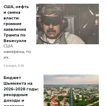
актуальных тем —
США, нефть
от слухов о
и смена
политических
власти:
реформах до
громкие
вопросов армии,
заявления
экономики и
Трампа по
личного здоровья.
Венесуэле
США
намерены, по
их
утверждению,
5 января, 9:36
принести
свободу
Бюджет
народу
Шымкента на
Венесуэлы.
2026–2028 годы:
рекордные
доходы и