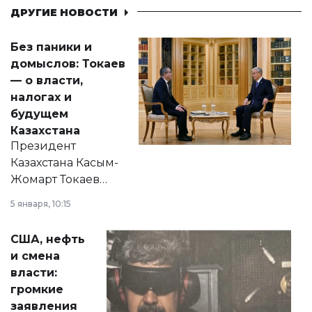
ДРУГИЕ НОВОСТИ
Без паники и
домыслов: Токаев
— о власти,
налогах и
будущем
Казахстана
Президент
Казахстана Касым-
Жомарт Токаев
прокомментировал
5 января, 10:15
сразу несколько
актуальных тем —
США, нефть
от слухов о
и смена
политических
власти:
реформах до
громкие
вопросов армии,
заявления