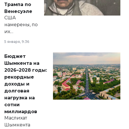
экономики и
Трампа по
личного здоровья.
Венесуэле
США
намерены, по
их
утверждению,
5 января, 9:36
принести
свободу
Бюджет
народу
Шымкента на
Венесуэлы.
2026–2028 годы:
рекордные
доходы и
долговая
нагрузка на
сотни
миллиардов
Маслихат
Шымкента