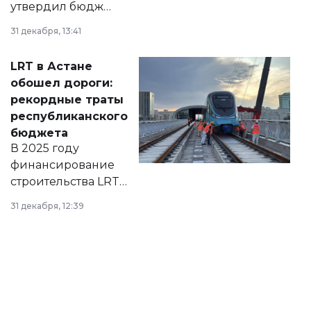
утвердил бюджет
города на 2026–
31 декабря, 13:41
2028 годы.
Соответствующий
LRT в Астане
документ
обошел дороги:
появился в базе
рекордные траты
нормативных
республиканского
правовых актов и
бюджета
на сайте маслихат
В 2025 году
города.
финансирование
строительства LRT
в Астане из
31 декабря, 12:39
республиканского
бюджета достигло
рекордных
объемов.