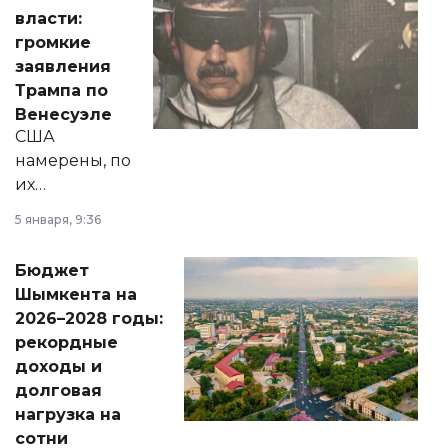
политических
власти:
реформах до
громкие
вопросов армии,
заявления
экономики и
Трампа по
личного здоровья.
Венесуэле
США
намерены, по
их
утверждению,
5 января, 9:36
принести
свободу
Бюджет
народу
Шымкента на
Венесуэлы.
2026–2028 годы:
рекордные
доходы и
долговая
нагрузка на
сотни