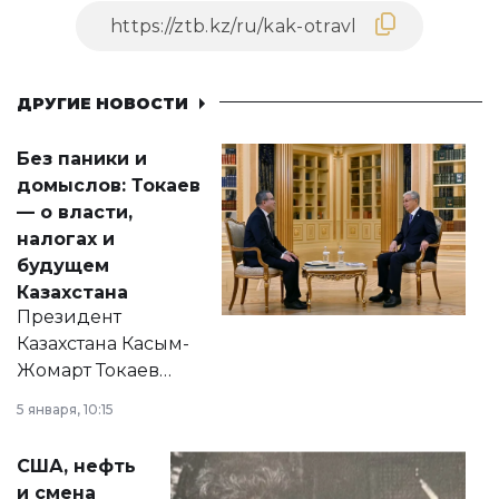
ДРУГИЕ НОВОСТИ
Без паники и
домыслов: Токаев
— о власти,
налогах и
будущем
Казахстана
Президент
Казахстана Касым-
Жомарт Токаев
прокомментировал
5 января, 10:15
сразу несколько
актуальных тем —
США, нефть
от слухов о
и смена