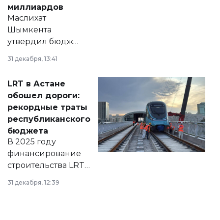
миллиардов
Маслихат
Шымкента
утвердил бюджет
города на 2026–
31 декабря, 13:41
2028 годы.
Соответствующий
LRT в Астане
документ
обошел дороги:
появился в базе
рекордные траты
нормативных
республиканского
правовых актов и
бюджета
на сайте маслихат
В 2025 году
города.
финансирование
строительства LRT
в Астане из
31 декабря, 12:39
республиканского
бюджета достигло
рекордных