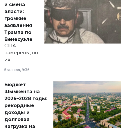
от слухов о
и смена
политических
власти:
реформах до
громкие
вопросов армии,
заявления
экономики и
Трампа по
личного здоровья.
Венесуэле
США
намерены, по
их
утверждению,
5 января, 9:36
принести
свободу
Бюджет
народу
Шымкента на
Венесуэлы.
2026–2028 годы:
рекордные
доходы и
долговая
нагрузка на