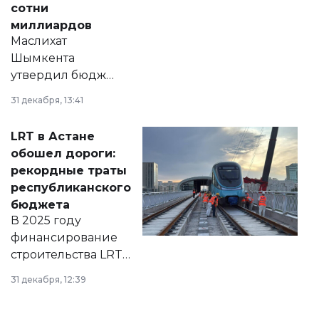
сотни
миллиардов
Маслихат
Шымкента
утвердил бюджет
города на 2026–
31 декабря, 13:41
2028 годы.
Соответствующий
LRT в Астане
документ
обошел дороги:
появился в базе
рекордные траты
нормативных
республиканского
правовых актов и
бюджета
на сайте маслихат
В 2025 году
города.
финансирование
строительства LRT
в Астане из
31 декабря, 12:39
республиканского
бюджета достигло