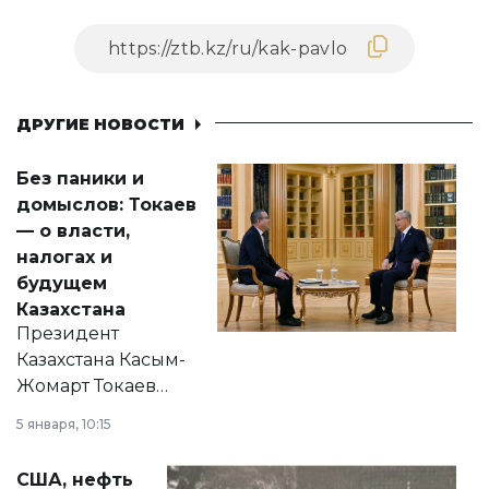
ДРУГИЕ НОВОСТИ
Без паники и
домыслов: Токаев
— о власти,
налогах и
будущем
Казахстана
Президент
Казахстана Касым-
Жомарт Токаев
прокомментировал
5 января, 10:15
сразу несколько
актуальных тем —
США, нефть