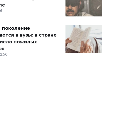
ле
36
 поколение
ется в вузы: в стране
число пожилых
ов
12:50