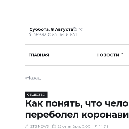
Суббота, 8 Августа
°C
469.93
541.64
5.71
ГЛАВНАЯ
НОВОСТИ
Назад
ОБЩЕСТВО
Как понять, что чел
переболел коронав
ZTB NEWS
25 сентября, 0:00
14,519