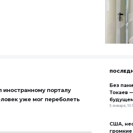
ПОСЛЕД
Без пан
л иностранному порталу
Токаев —
человек уже мог переболеть
будущем
5 января, 10:
США, неф
громкие