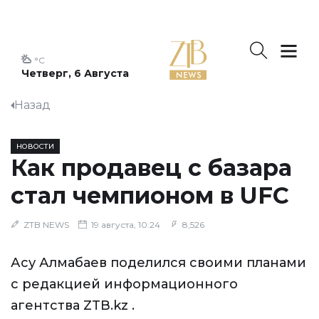
°C
Четверг, 6 Августа
Назад
НОВОСТИ
Как продавец с базара
стал чемпионом в UFC
ZTB NEWS
19 августа, 10:24
8,526
Асу Алмабаев поделился cвоими планами
с редакцией информационного
агентства ZTB.kz .