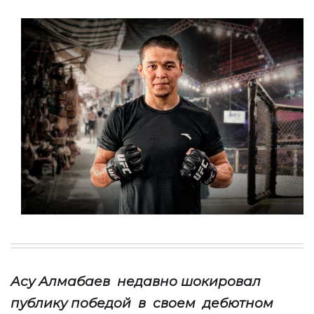
Асу Алмабаев
недавно шокировал
публику победой
в
своем
дебютном