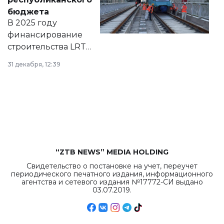
правовых актов и
бюджета
на сайте маслихат
В 2025 году
города.
финансирование
строительства LRT
в Астане из
31 декабря, 12:39
республиканского
бюджета достигло
рекордных
объемов.
“ZTB NEWS” MEDIA HOLDING
Свидетельство о постановке на учет, переучет
периодического печатного издания, информационного
агентства и сетевого издания №17772-СИ выдано
03.07.2019.