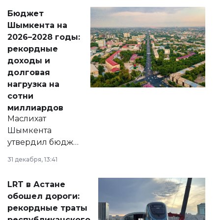
свободу
Бюджет
народу
Шымкента на
Венесуэлы.
2026–2028 годы:
рекордные
доходы и
долговая
нагрузка на
сотни
миллиардов
Маслихат
Шымкента
утвердил бюджет
города на 2026–
31 декабря, 13:41
2028 годы.
Соответствующий
LRT в Астане
документ
обошел дороги:
появился в базе
рекордные траты
нормативных
республиканского