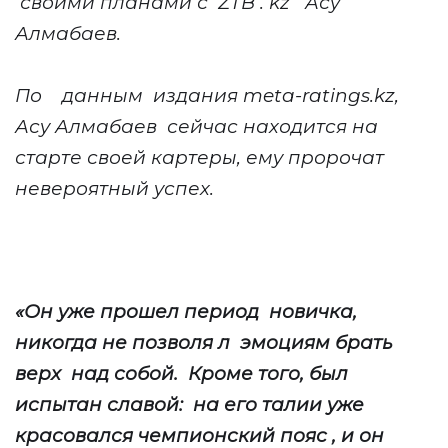
своими планами с
ZTB
.
kz
Асу
Алмабаев.
По
данным
издания meta-ratings.kz,
Асу Алмабаев
сейчас находится на
старте своей картеры, ему пророчат
невероятный успех.
«Он уже прошел период
новичка,
никогда не позволя
л
эмоциям брать
верх
над собой.
Кроме того, был
испытан славой:
на его талии уже
красовался чемпионский пояс
,
и он