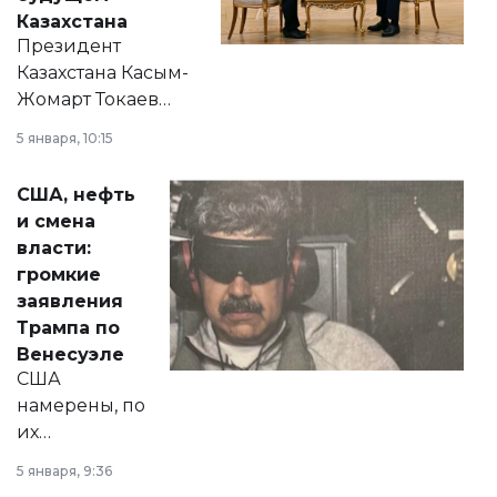
Казахстана
Президент
Казахстана Касым-
Жомарт Токаев
прокомментировал
5 января, 10:15
сразу несколько
актуальных тем —
США, нефть
от слухов о
и смена
политических
власти:
реформах до
громкие
вопросов армии,
заявления
экономики и
Трампа по
личного здоровья.
Венесуэле
США
намерены, по
их
утверждению,
5 января, 9:36
принести