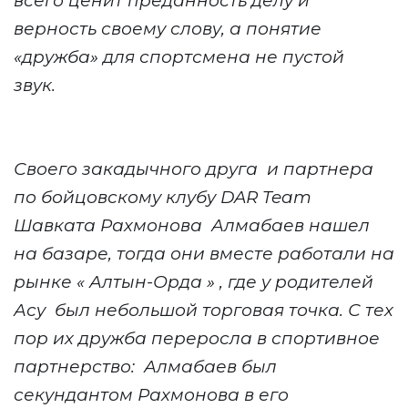
всего ценит преданность делу и
верность своему слову, а понятие
«дружба» для спортсмена не пустой
звук.
Своего закадычного друга
и партнера
по бойцовскому клубу DAR Team
Шавката Рахмонова
Алмабаев нашел
на базаре, тогда они вместе работали на
рынке «
Алтын-Орда
»
, где
у родителей
Асу
был
небольшой торговая точка. С тех
пор их дружба переросла в спортивное
партнерство:
Алмабаев был
секундантом Рахмонова в его