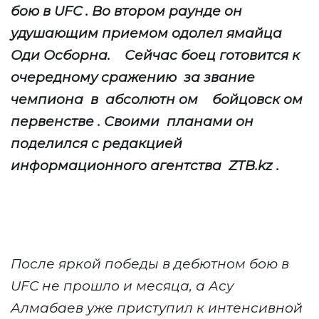
бою в UFC
. Во втором раунде он
удушающим приемом одолел ямайца
Оди Осборна.
Сейчас боец готовится к
очередному сражению
за звание
чемпиона
в
абсолютн
ом
бойцовск
ом
первенстве
. Своими
планами он
поделился с редакцией
информационного агентства
ZTB.kz
.
После яркой победы в дебютном бою в
UFC не
прошло и месяца, а Асу
Алмабаев уже приступил к интенсивной