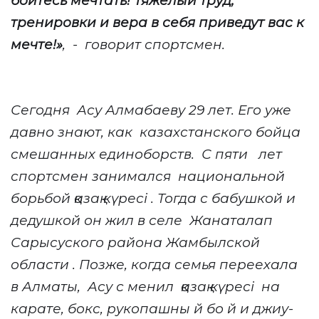
бойтесь мечтать! Тяжелый труд,
тренировки и вера в себя приведут вас к
мечте!»
,
-
говорит спортсмен.
Сегодня
Асу
Алмабаеву 29 лет. Его
уже
давно знают, как
казахстанского бойца
смешанных единоборств.
С пяти
лет
спортсмен занимался
национальной
борьбой қазақ күресі
. Тогда с бабушкой и
дедушкой он жил в селе
Жанаталап
Сарысуского района Жамбылской
области
. Позже, когда семья переехала
в Алматы,
Асу с
менил
қазақ күресі
на
карате, бокс, рукопашны
й
бо
й
и джиу-