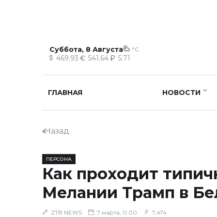
Суббота, 8 Августа
°C
469.93
541.64
5.71
ГЛАВНАЯ
НОВОСТИ
Назад
ПЕРСОНА
Как проходит типич
Мелании Трамп в Б
ZTB NEWS
7 марта, 0:00
7,474