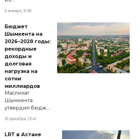
утверждению,
5 января, 9:36
принести
свободу
Бюджет
народу
Шымкента на
Венесуэлы.
2026–2028 годы:
рекордные
доходы и
долговая
нагрузка на
сотни
миллиардов
Маслихат
Шымкента
утвердил бюджет
города на 2026–
31 декабря, 13:41
2028 годы.
Соответствующий
LRT в Астане
документ