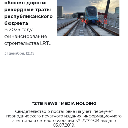
обошел дороги:
появился в базе
рекордные траты
нормативных
республиканского
правовых актов и
бюджета
на сайте маслихат
В 2025 году
города.
финансирование
строительства LRT
в Астане из
31 декабря, 12:39
республиканского
бюджета достигло
рекордных
объемов.
“ZTB NEWS” MEDIA HOLDING
Свидетельство о постановке на учет, переучет
периодического печатного издания, информационного
агентства и сетевого издания №17772-СИ выдано
03.07.2019.