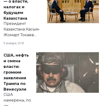
— о власти,
налогах и
будущем
Казахстана
Президент
Казахстана Касым-
Жомарт Токаев
прокомментировал
5 января, 10:15
сразу несколько
актуальных тем —
США, нефть
от слухов о
и смена
политических
власти:
реформах до
громкие
вопросов армии,
заявления
экономики и
Трампа по
личного здоровья.
Венесуэле
США
намерены, по
их