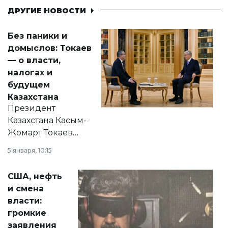
ДРУГИЕ НОВОСТИ
Без паники и
домыслов: Токаев
— о власти,
налогах и
будущем
Казахстана
Президент
Казахстана Касым-
Жомарт Токаев
прокомментировал
5 января, 10:15
сразу несколько
актуальных тем —
США, нефть
от слухов о
и смена
политических
власти:
реформах до
громкие
вопросов армии,
заявления