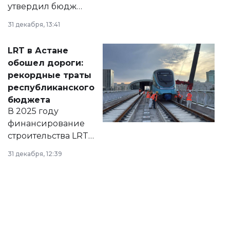
утвердил бюджет
города на 2026–
31 декабря, 13:41
2028 годы.
Соответствующий
LRT в Астане
документ
обошел дороги:
появился в базе
рекордные траты
нормативных
республиканского
правовых актов и
бюджета
на сайте маслихат
В 2025 году
города.
финансирование
строительства LRT
в Астане из
31 декабря, 12:39
республиканского
бюджета достигло
рекордных
объемов.