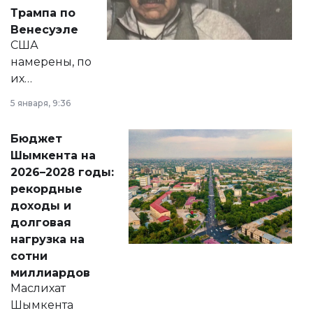
экономики и
Трампа по
личного здоровья.
Венесуэле
США
намерены, по
их
утверждению,
5 января, 9:36
принести
свободу
Бюджет
народу
Шымкента на
Венесуэлы.
2026–2028 годы:
рекордные
доходы и
долговая
нагрузка на
сотни
миллиардов
Маслихат
Шымкента