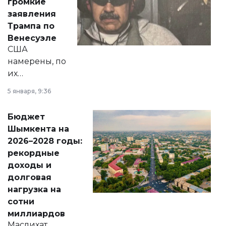
громкие
вопросов армии,
заявления
экономики и
Трампа по
личного здоровья.
Венесуэле
США
намерены, по
их
утверждению,
5 января, 9:36
принести
свободу
Бюджет
народу
Шымкента на
Венесуэлы.
2026–2028 годы:
рекордные
доходы и
долговая
нагрузка на
сотни
миллиардов
Маслихат