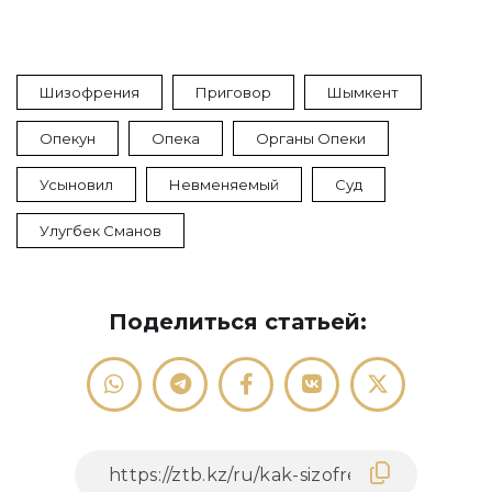
Шизофрения
Приговор
Шымкент
Опекун
Опека
Органы Опеки
Усыновил
Невменяемый
Суд
Улугбек Сманов
Поделиться статьей: