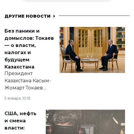
ДРУГИЕ НОВОСТИ
Без паники и
домыслов: Токаев
— о власти,
налогах и
будущем
Казахстана
Президент
Казахстана Касым-
Жомарт Токаев
прокомментировал
5 января, 10:15
сразу несколько
актуальных тем —
США, нефть
от слухов о
и смена
политических
власти:
реформах до