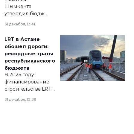
Шымкента
утвердил бюджет
города на 2026–
31 декабря, 13:41
2028 годы.
Соответствующий
LRT в Астане
документ
обошел дороги:
появился в базе
рекордные траты
нормативных
республиканского
правовых актов и
бюджета
на сайте маслихат
В 2025 году
города.
финансирование
строительства LRT
в Астане из
31 декабря, 12:39
республиканского
бюджета достигло
рекордных
объемов.