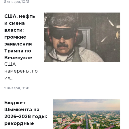
5 января, 10:15
сразу несколько
актуальных тем —
США, нефть
от слухов о
и смена
политических
власти:
реформах до
громкие
вопросов армии,
заявления
экономики и
Трампа по
личного здоровья.
Венесуэле
США
намерены, по
их
утверждению,
5 января, 9:36
принести
свободу
Бюджет
народу
Шымкента на
Венесуэлы.
2026–2028 годы:
рекордные