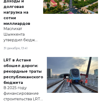
доходы и
долговая
нагрузка на
сотни
миллиардов
Маслихат
Шымкента
утвердил бюджет
города на 2026–
31 декабря, 13:41
2028 годы.
Соответствующий
LRT в Астане
документ
обошел дороги:
появился в базе
рекордные траты
нормативных
республиканского
правовых актов и
бюджета
на сайте маслихат
В 2025 году
города.
финансирование
строительства LRT
в Астане из