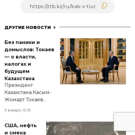
ДРУГИЕ НОВОСТИ
Без паники и
домыслов: Токаев
— о власти,
налогах и
будущем
Казахстана
Президент
Казахстана Касым-
Жомарт Токаев
прокомментировал
5 января, 10:15
сразу несколько
актуальных тем —
США, нефть
от слухов о
и смена