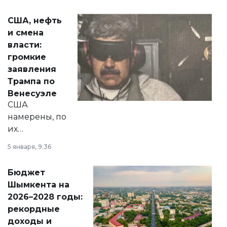
сразу несколько
актуальных тем —
США, нефть
от слухов о
и смена
политических
власти:
реформах до
громкие
вопросов армии,
заявления
экономики и
Трампа по
личного здоровья.
Венесуэле
США
намерены, по
их
утверждению,
5 января, 9:36
принести
свободу
Бюджет
народу
Шымкента на
Венесуэлы.
2026–2028 годы:
рекордные
доходы и