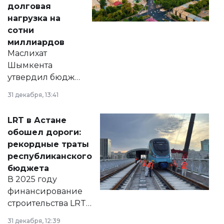
долговая
нагрузка на
сотни
миллиардов
Маслихат
Шымкента
утвердил бюджет
города на 2026–
31 декабря, 13:41
2028 годы.
Соответствующий
LRT в Астане
документ
обошел дороги:
появился в базе
рекордные траты
нормативных
республиканского
правовых актов и
бюджета
на сайте маслихат
В 2025 году
города.
финансирование
строительства LRT
в Астане из
31 декабря, 12:39