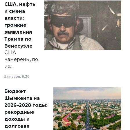
актуальных тем —
США, нефть
от слухов о
и смена
политических
власти:
реформах до
громкие
вопросов армии,
заявления
экономики и
Трампа по
личного здоровья.
Венесуэле
США
намерены, по
их
утверждению,
5 января, 9:36
принести
свободу
Бюджет
народу
Шымкента на
Венесуэлы.
2026–2028 годы:
рекордные
доходы и
долговая