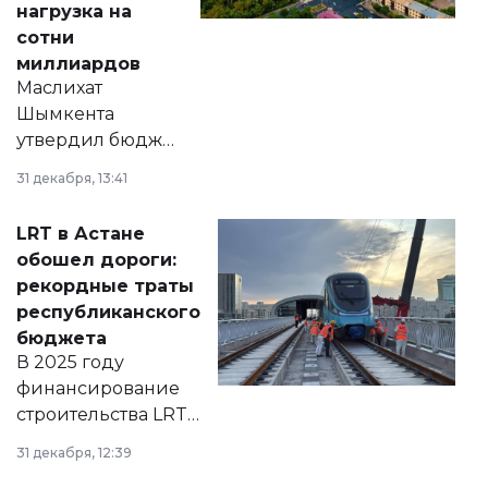
нагрузка на
сотни
миллиардов
Маслихат
Шымкента
утвердил бюджет
города на 2026–
31 декабря, 13:41
2028 годы.
Соответствующий
LRT в Астане
документ
обошел дороги:
появился в базе
рекордные траты
нормативных
республиканского
правовых актов и
бюджета
на сайте маслихат
В 2025 году
города.
финансирование
строительства LRT
в Астане из
31 декабря, 12:39
республиканского